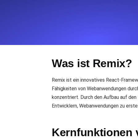
Überwachen Sie Ihre Website-Einbl
Leuchtturms.
Uptime Monitoring
Uptime Monitoring für Websites und 
Was ist Remix?
Cron Job Monitoring
Heartbeat Monitoring für Cronjobs u
starten.
Remix ist ein innovatives React-Framewo
Fähigkeiten von Webanwendungen durch 
konzentriert. Durch den Aufbau auf de
TCP Monitoring
Entwicklern, Webanwendungen zu erstellen
Port-Uptime und Connect-Zeit, gepr
Kernfunktionen