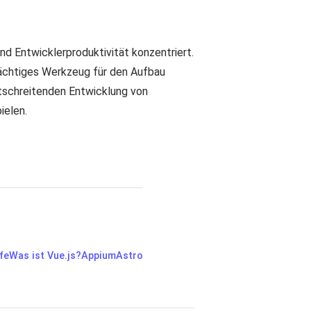
nd Entwicklerproduktivität konzentriert.
mächtiges Werkzeug für den Aufbau
tschreitenden Entwicklung von
ielen.
fe
Was ist Vue.js?
Appium
Astro