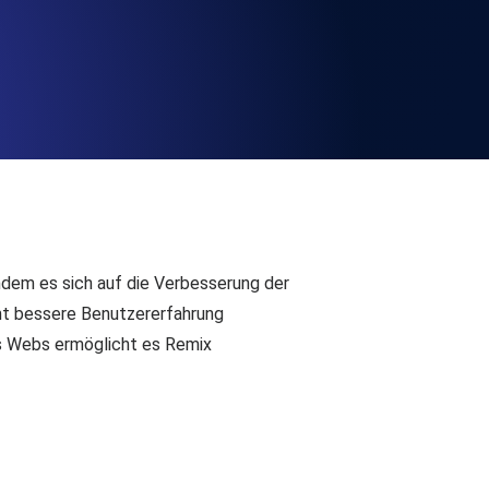
chwindigkeit und Funktionalität der API
ats-Checks und Ablauf-Warnungen.
Checks und Alerts. Kostenlos starten.
indem es sich auf die Verbesserung der
mt bessere Benutzererfahrung
es Webs ermöglicht es Remix
nd MCP