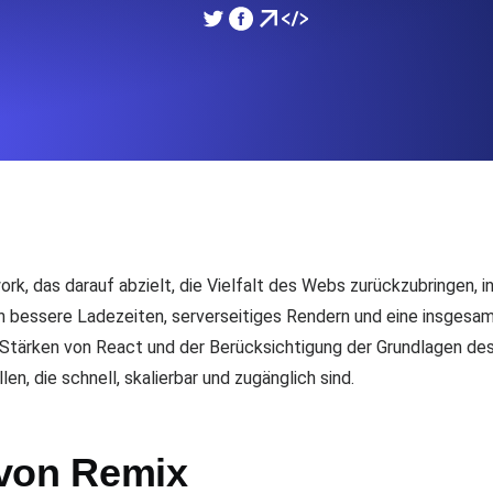
icke und Leistung mithilfe des
Überwachen Sie die Ges
SSL Monitoring
APIs. Kostenlos starten.
Automatische SSL-Zertifik
Kostenlos starten.
DNS Monitoring
nd geplante Tasks. Kostenlos
DNS Monitoring mit Record-
rk, das darauf abzielt, die Vielfalt des Webs zurückzubringen, 
bessere Ladezeiten, serverseitiges Rendern und eine insgesa
n Stärken von React und der Berücksichtigung der Grundlagen d
Monitoring as Code
, die schnell, skalierbar und zugänglich sind.
üft aus 26 Regionen.
Monitore als YAML, JS u
 von Remix