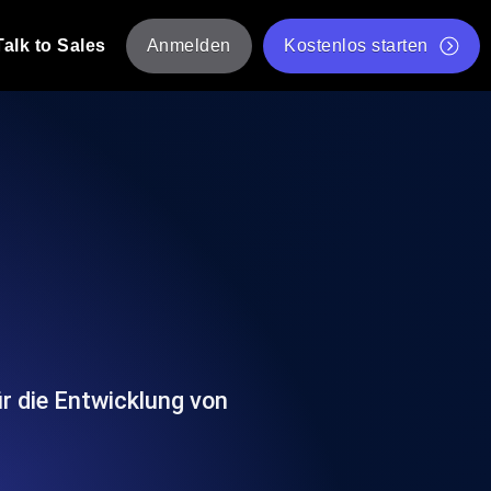
Talk to Sales
Anmelden
Kostenlos starten
tskripte von mehreren Standorten aus.
Kostenloser Websitespeed-Test
Kostenloses Lasttest-Tool
t-Analyse
ormance-Einblicke, die auf Ihren Tech-
Kostenloses JMeter Test Skript-Validierungstool
API-Statusprüfer
g
Core Web Vitals Checker
rformance-Probes aus 25+ Standorten.
Liste kostenloser Web-Tools
utzer es tun.
r die Entwicklung von
hre APIs