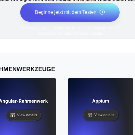
Beginne jetzt mit dem Testen
*Keine Kreditkarte erforderlich. Kostenloser Plan inklusive; 7
Tage kostenlos testen bei Bezahlplänen.
HMENWERKZEUGE
Angular-Rahmenwerk
Appium
View details
View details