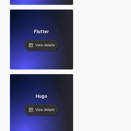
Flutter
View details
Hugo
View details