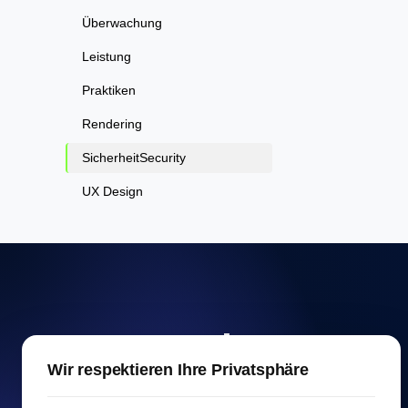
Überwachung
Leistung
Praktiken
Rendering
SicherheitSecurity
UX Design
Kostenloser
Wir respektieren Ihre Privatsphäre
Websitespeed-Test