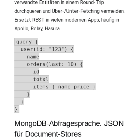
verwandte Entitäten in einem Round-Trip
durchqueren und Über-/Unter-Fetching vermeiden.
Ersetzt REST in vielen modernen Apps; häufig in
Apollo, Relay, Hasura.
query {

  user(id: "123") {

    name

    orders(last: 10) {

      id

      total

      items { name price }

    }

  }

}
MongoDB-Abfragesprache. JSON
für Document-Stores