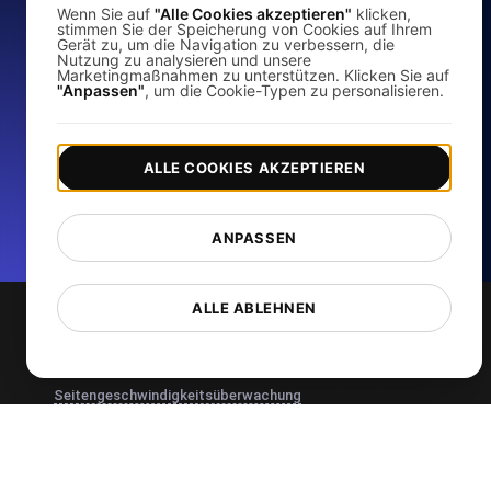
Wenn Sie auf
"Alle Cookies akzeptieren"
klicken,
stimmen Sie der Speicherung von Cookies auf Ihrem
Gerät zu, um die Navigation zu verbessern, die
Analysieren Sie die Ladegeschwindigkeit Ihrer
Nutzung zu analysieren und unsere
Website und verbessern Sie ihre Leistung mit
Marketingmaßnahmen zu unterstützen. Klicken Sie auf
"Anpassen"
, um die Cookie-Typen zu personalisieren.
unserem kostenlosen Seitengeschwindigkeits-
Checker.
ALLE COOKIES AKZEPTIEREN
Beginne jetzt mit dem Testen
*Keine Kreditkarte erforderlich. Kostenloser Plan inklusive; 7
ANPASSEN
Tage kostenlos testen bei Bezahlplänen.
ALLE ABLEHNEN
Dienste
Seitengeschwindigkeitsüberwachung
Lasttests
JMeter Load Testing