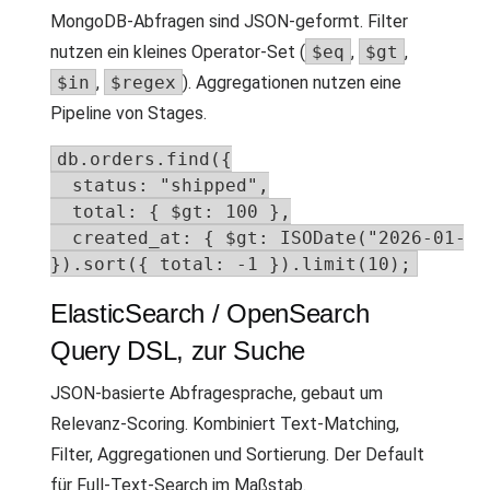
MongoDB-Abfragen sind JSON-geformt. Filter
nutzen ein kleines Operator-Set (
$eq
,
$gt
,
$in
,
$regex
). Aggregationen nutzen eine
Pipeline von Stages.
db.orders.find({

  status: "shipped",

  total: { $gt: 100 },

  created_at: { $gt: ISODate("2026-01-01"
}).sort({ total: -1 }).limit(10);
ElasticSearch / OpenSearch
Query DSL, zur Suche
JSON-basierte Abfragesprache, gebaut um
Relevanz-Scoring. Kombiniert Text-Matching,
Filter, Aggregationen und Sortierung. Der Default
für Full-Text-Search im Maßstab.