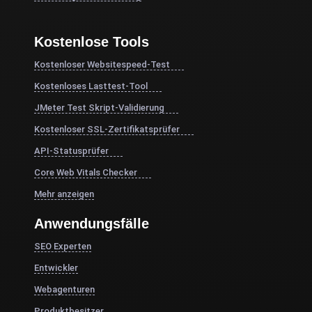
Kostenlose Tools
Kostenloser Websitespeed-Test
Kostenloses Lasttest-Tool
JMeter Test Skript-Validierung
Kostenloser SSL-Zertifikatsprüfer
API-Statusprüfer
Core Web Vitals Checker
Mehr anzeigen
Anwendungsfälle
SEO Experten
Entwickler
Webagenturen
Produktbesitzer