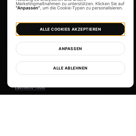
Marketingmaßnahmen zu unterstützen. Klicken Sie auf
"Anpassen"
, um die Cookie-Typen zu personalisieren.
Apache JMeter Alternative
Mehr anzeigen
ALLE COOKIES AKZEPTIEREN
Hilfe
Kostenlose Tools
ANPASSEN
Glossar
Liste der Vorlagen
ALLE ABLEHNEN
Was gibt's Neues?
Changelog
Lasttests-Tools
Whitelist-IPs
Whitelabel-Berichte
Cloud-Standorte
Über uns
What is API Monitoring?