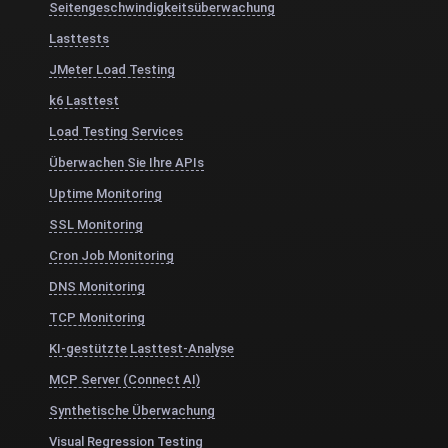
Seitengeschwindigkeitsüberwachung
Lasttests
JMeter Load Testing
k6 Lasttest
Load Testing Services
Überwachen Sie Ihre APIs
Uptime Monitoring
SSL Monitoring
Cron Job Monitoring
DNS Monitoring
TCP Monitoring
KI-gestützte Lasttest-Analyse
MCP Server (Connect AI)
Synthetische Überwachung
Visual Regression Testing