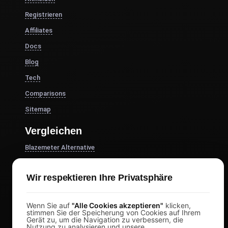
Registrieren
Affiliates
Docs
Blog
Tech
Comparisons
Sitemap
Vergleichen
Blazemeter Alternative
k6 Alternativen
Wir respektieren Ihre Privatsphäre
OctoPerf-Alternative
Gatling Alternative
Wenn Sie auf
"Alle Cookies akzeptieren"
klicken,
Locust Alternative
stimmen Sie der Speicherung von Cookies auf Ihrem
Gerät zu, um die Navigation zu verbessern, die
Taurus Alternative
Nutzung zu analysieren und unsere