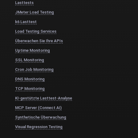
Lasttests
JMeter Load Testing
k6 Lasttest
Load Testing Services
Überwachen Sie Ihre APIs
Uptime Monitoring
SSL Monitoring
Cron Job Monitoring
DNS Monitoring
TCP Monitoring
KI-gestützte Lasttest-Analyse
MCP Server (Connect AI)
Synthetische Überwachung
Visual Regression Testing