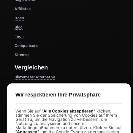
Affiliates
Docs
Blog
Tech
Comparisons
Sitemap
Vergleichen
Blazemeter Alternative
k6 Alternativen
Wir respektieren Ihre Privatsphäre
OctoPerf-Alternative
Gatling Alternative
Wenn Sie auf
"Alle Cookies akzeptieren"
klicken,
Locust Alternative
stimmen Sie der Speicherung von Cookies auf Ihrem
Gerät zu, um die Navigation zu verbessern, die
Taurus Alternative
Nutzung zu analysieren und unsere
Marketingmaßnahmen zu unterstützen. Klicken Sie auf
"Anpassen"
, um die Cookie-Typen zu personalisieren.
Apache JMeter Alternative