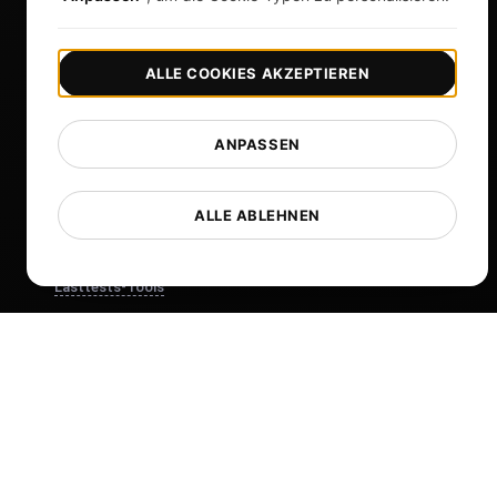
Mehr anzeigen
ALLE COOKIES AKZEPTIEREN
Hilfe
Kostenlose Tools
ANPASSEN
Glossar
Liste der Vorlagen
ALLE ABLEHNEN
Was gibt's Neues?
Changelog
Lasttests-Tools
Whitelist-IPs
Whitelabel-Berichte
Cloud-Standorte
Über uns
What is API Monitoring?
PostNext