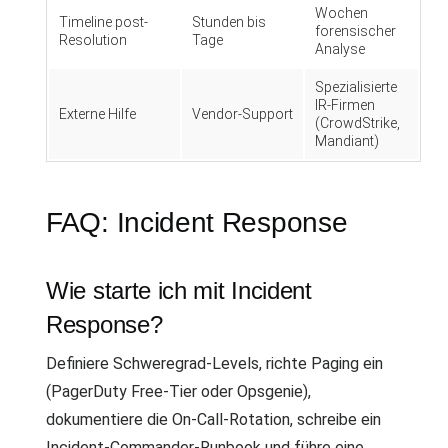
Wochen
Timeline post-
Stunden bis
forensischer
Resolution
Tage
Analyse
Spezialisierte
IR-Firmen
Externe Hilfe
Vendor-Support
(CrowdStrike,
Mandiant)
FAQ: Incident Response
Wie starte ich mit Incident
Response?
Definiere Schweregrad-Levels, richte Paging ein
(PagerDuty Free-Tier oder Opsgenie),
dokumentiere die On-Call-Rotation, schreibe ein
Incident-Commander-Runbook und führe eine