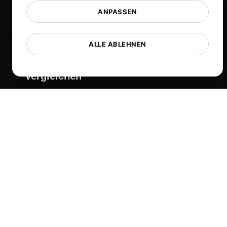
Blog
ANPASSEN
Tech
Comparisons
ALLE ABLEHNEN
Sitemap
Vergleichen
Blazemeter Alternative
k6 Alternativen
OctoPerf-Alternative
Gatling Alternative
Locust Alternative
Taurus Alternative
Apache JMeter Alternative
Mehr anzeigen
Hilfe