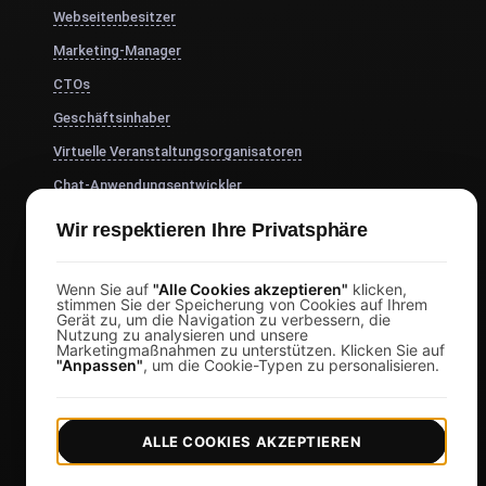
Webseitenbesitzer
Marketing-Manager
CTOs
Geschäftsinhaber
Virtuelle Veranstaltungsorganisatoren
Chat-Anwendungsentwickler
Finanzdienstleistungen
Wir respektieren Ihre Privatsphäre
Mehr anzeigen
Wenn Sie auf
"Alle Cookies akzeptieren"
klicken,
Preise
stimmen Sie der Speicherung von Cookies auf Ihrem
Gerät zu, um die Navigation zu verbessern, die
Preise & Pläne
Nutzung zu analysieren und unsere
Marketingmaßnahmen zu unterstützen. Klicken Sie auf
"Anpassen"
, um die Cookie-Typen zu personalisieren.
Anmelden
Registrieren
Affiliates
ALLE COOKIES AKZEPTIEREN
Docs