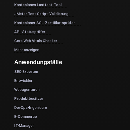
Kostenloses Lasttest-Tool
JMeter Test Skript-Validierung
Kostenloser SSL-Zertifikatsprüfer
API-Statusprüfer
Core Web Vitals Checker
Mehr anzeigen
Anwendungsfälle
SEO Experten
Entwickler
Webagenturen
Produktbesitzer
DevOps-Ingenieure
E-Commerce
IT-Manager