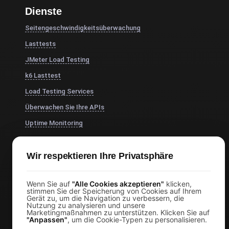
Dienste
Seitengeschwindigkeitsüberwachung
Lasttests
JMeter Load Testing
k6 Lasttest
Load Testing Services
Überwachen Sie Ihre APIs
Uptime Monitoring
SSL Monitoring
Cron Job Monitoring
Wir respektieren Ihre Privatsphäre
DNS Monitoring
Wenn Sie auf
"Alle Cookies akzeptieren"
klicken,
TCP Monitoring
stimmen Sie der Speicherung von Cookies auf Ihrem
Gerät zu, um die Navigation zu verbessern, die
KI-gestützte Lasttest-Analyse
Nutzung zu analysieren und unsere
Marketingmaßnahmen zu unterstützen. Klicken Sie auf
MCP Server (Connect AI)
"Anpassen"
, um die Cookie-Typen zu personalisieren.