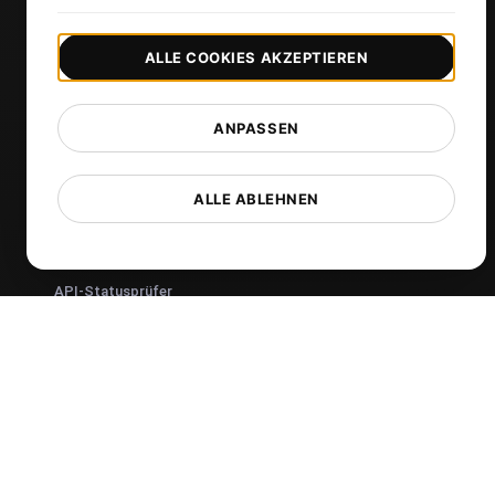
Synthetische Überwachung
Visual Regression Testing
ALLE COOKIES AKZEPTIEREN
Kostenlose Tools
ANPASSEN
Kostenloser Websitespeed-Test
Kostenloses Lasttest-Tool
ALLE ABLEHNEN
JMeter Test Skript-Validierung
Kostenloser SSL-Zertifikatsprüfer
API-Statusprüfer
Core Web Vitals Checker
Mehr anzeigen
Anwendungsfälle
SEO Experten
Entwickler