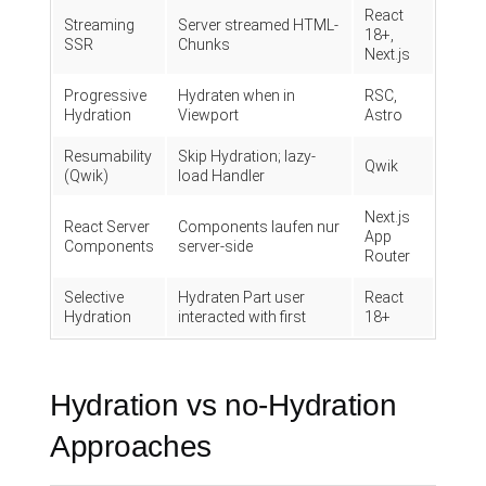
React
Streaming
Server streamed HTML-
18+,
SSR
Chunks
Next.js
Progressive
Hydraten when in
RSC,
Hydration
Viewport
Astro
Resumability
Skip Hydration; lazy-
Qwik
(Qwik)
load Handler
Next.js
React Server
Components laufen nur
App
Components
server-side
Router
Selective
Hydraten Part user
React
Hydration
interacted with first
18+
Hydration vs no-Hydration
Approaches