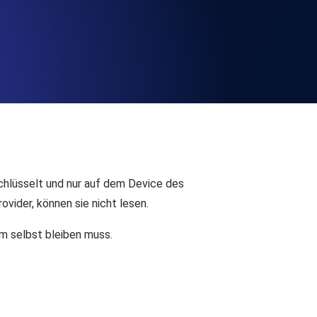
chwindigkeit und Funktionalität der API
ats-Checks und Ablauf-Warnungen.
Checks und Alerts. Kostenlos starten.
chlüsselt und nur auf dem Device des
vider, können sie nicht lesen.
rm selbst bleiben muss.
nd MCP