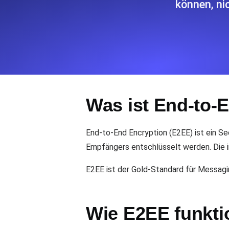
können, ni
Überwachen Sie Ihre Website-Einbl
Leuchtturms.
Uptime Monitoring
Uptime Monitoring für Websites und 
Was ist End-to-
Cron Job Monitoring
Heartbeat Monitoring für Cronjobs u
starten.
End-to-End Encryption (E2EE) ist ein S
Empfängers entschlüsselt werden. Die in
TCP Monitoring
E2EE ist der Gold-Standard für Messagin
Port-Uptime und Connect-Zeit, gepr
Wie E2EE funkti