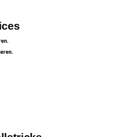
ices
ren.
eren.