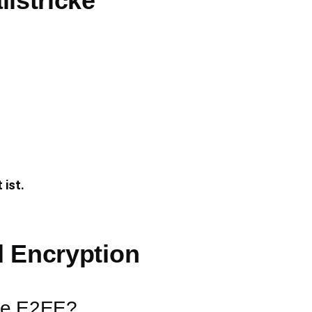
lstricke
 ist.
 Encryption
ie E2EE?