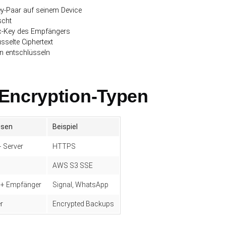
Key-Paar auf seinem Device
scht
ic-Key des Empfängers
sselte Ciphertext
n entschlüsseln
Encryption-Typen
esen
Beispiel
+ Server
HTTPS
AWS S3 SSE
 + Empfänger
Signal, WhatsApp
r
Encrypted Backups