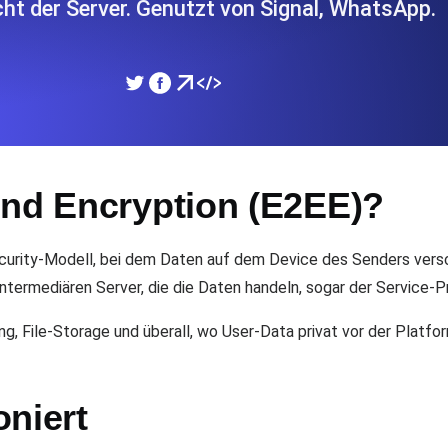
cht der Server. Genutzt von Signal, WhatsApp.
icke und Leistung mithilfe des
Überwachen Sie die Ges
SSL Monitoring
APIs. Kostenlos starten.
Automatische SSL-Zertifik
Kostenlos starten.
End Encryption (E2EE)?
DNS Monitoring
nd geplante Tasks. Kostenlos
DNS Monitoring mit Record-
ecurity-Modell, bei dem Daten auf dem Device des Senders vers
termediären Server, die die Daten handeln, sogar der Service-Pro
g, File-Storage und überall, wo User-Data privat vor der Platfo
Monitoring as Code
üft aus 26 Regionen.
Monitore als YAML, JS u
oniert