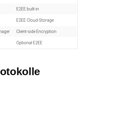
E2EE built-in
E2EE Cloud-Storage
nager
Client-side Encryption
Optional E2EE
otokolle