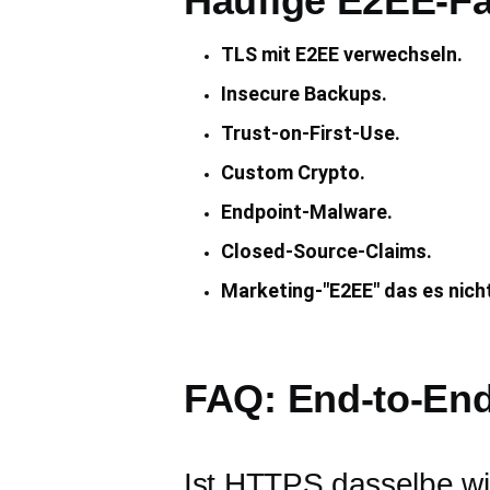
Häufige E2EE-Fal
TLS mit E2EE verwechseln.
Insecure Backups.
Trust-on-First-Use.
Custom Crypto.
Endpoint-Malware.
Closed-Source-Claims.
Marketing-"E2EE" das es nicht
FAQ: End-to-End
Ist HTTPS dasselbe w