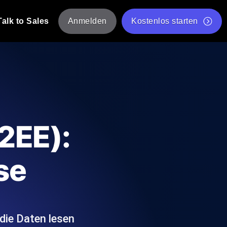
Talk to Sales
Anmelden
Kostenlos starten
tskripte von mehreren Standorten aus.
Kostenloser Websitespeed-Test
Kostenloses Lasttest-Tool
t-Analyse
ormance-Einblicke, die auf Ihren Tech-
Kostenloses JMeter Test Skript-Validierungstool
2EE):
API-Statusprüfer
g
Core Web Vitals Checker
se
rformance-Probes aus 25+ Standorten.
Liste kostenloser Web-Tools
utzer es tun.
die Daten lesen
hre APIs