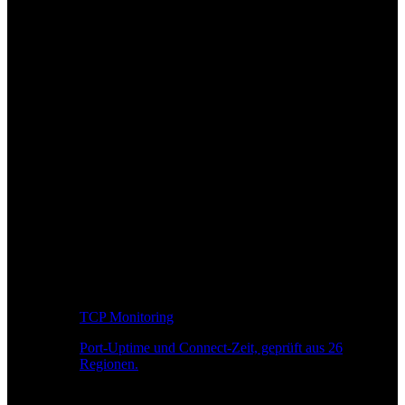
TCP Monitoring
Port-Uptime und Connect-Zeit, geprüft aus 26
Regionen.
Entwickler-Workflow