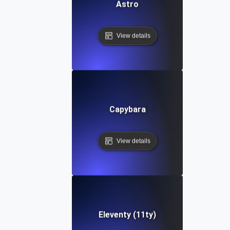
Astro
View details
Capybara
View details
Eleventy (11ty)