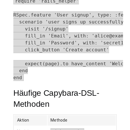
require 'rails_helper'

RSpec.feature 'User signup', type: :featu
  scenario 'user signs up successfully' d
    visit '/signup'

    fill_in 'Email', with: 'alice@example
    fill_in 'Password', with: 'secret123'
    click_button 'Create account'

    expect(page).to have_content 'Welcome
  end

end
Häufige Capybara-DSL-
Methoden
Aktion
Methode