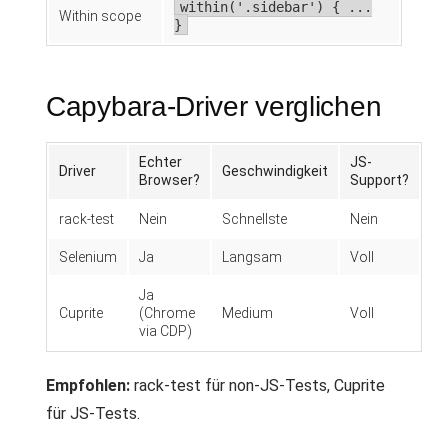
within('.sidebar') { ...
Within scope
}
Capybara-Driver verglichen
Echter
JS-
Driver
Geschwindigkeit
Browser?
Support?
rack-test
Nein
Schnellste
Nein
Selenium
Ja
Langsam
Voll
Ja
Cuprite
(Chrome
Medium
Voll
via CDP)
Empfohlen:
rack-test für non-JS-Tests, Cuprite
für JS-Tests.