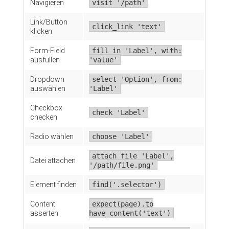
Navigieren
visit '/path'
Link/Button
click_link 'text'
klicken
Form-Field
fill_in 'Label', with:
ausfüllen
'value'
Dropdown
select 'Option', from:
auswählen
'Label'
Checkbox
check 'Label'
checken
Radio wählen
choose 'Label'
attach_file 'Label',
Datei attachen
'/path/file.png'
Element finden
find('.selector')
Content
expect(page).to
asserten
have_content('text')