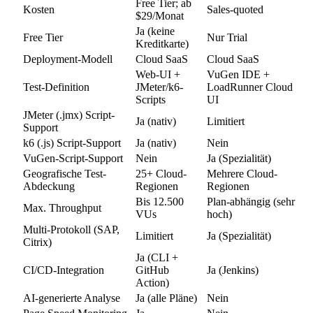
Free Tier; ab
Kosten
Sales-quoted
$29/Monat
Ja (keine
Free Tier
Nur Trial
Kreditkarte)
Deployment-Modell
Cloud SaaS
Cloud SaaS
Web-UI +
VuGen IDE +
Test-Definition
JMeter/k6-
LoadRunner Cloud
Scripts
UI
JMeter (.jmx) Script-
Ja (nativ)
Limitiert
Support
k6 (.js) Script-Support
Ja (nativ)
Nein
VuGen-Script-Support
Nein
Ja (Spezialität)
Geografische Test-
25+ Cloud-
Mehrere Cloud-
Abdeckung
Regionen
Regionen
Bis 12.500
Plan-abhängig (sehr
Max. Throughput
VUs
hoch)
Multi-Protokoll (SAP,
Limitiert
Ja (Spezialität)
Citrix)
Ja (CLI +
CI/CD-Integration
GitHub
Ja (Jenkins)
Action)
AI-generierte Analyse
Ja (alle Pläne)
Nein