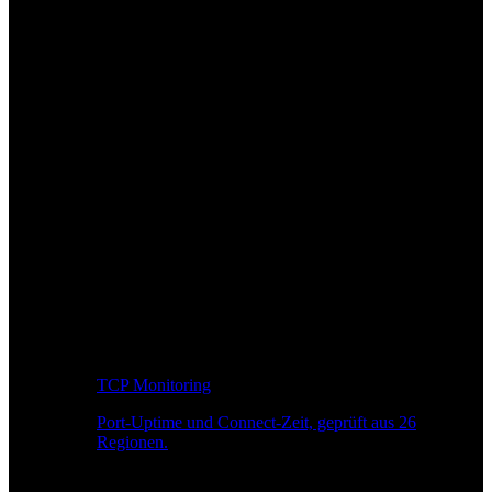
TCP Monitoring
Port-Uptime und Connect-Zeit, geprüft aus 26
Regionen.
Entwickler-Workflow