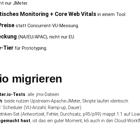
ht nur JMeter.
tisches Monitoring + Core Web Vitals
in einem Tool.
Preise
statt Concurrent-VU-Messung.
eckung
(NA/EU/APAC), nicht nur EU.
-Tier
für Prototyping.
io migrieren
er.io-Tests
: alle .jmx-Dateien.
h
: beide nutzen Upstream-Apache-JMeter, Skripte laufen identisch.
 Scheduler (VU-Anzahl, Ramp-up, Dauer).
etriken-Set (Antwortzeit, Fehler, Durchsatz, p95/p99) mappt 1:1 auf L
 gemacht hast
, ist das ein guter Moment, k6 auch in den Cloud-Work