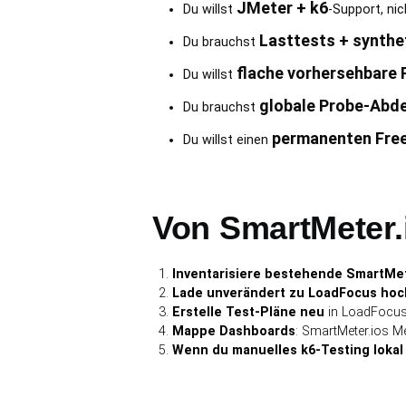
JMeter + k6
Du willst
-Support, nic
Lasttests + synthe
Du brauchst
flache vorhersehbare 
Du willst
globale Probe-Abd
Du brauchst
permanenten Free
Du willst einen
Von SmartMeter.
Inventarisiere bestehende SmartMet
Lade unverändert zu LoadFocus hoc
Erstelle Test-Pläne neu
in LoadFocus'
Mappe Dashboards
: SmartMeter.ios M
Wenn du manuelles k6-Testing lokal