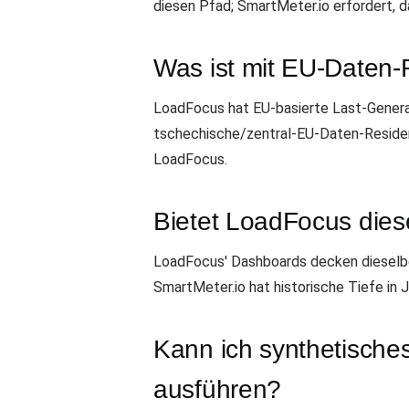
diesen Pfad; SmartMeter.io erfordert, d
Was ist mit EU-Daten
LoadFocus hat EU-basierte Last-Gener
tschechische/zentral-EU-Daten-Residenz
LoadFocus.
Bietet LoadFocus dies
LoadFocus' Dashboards decken dieselben
SmartMeter.io hat historische Tiefe in
Kann ich synthetische
ausführen?