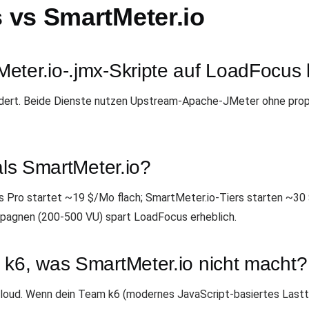
vs SmartMeter.io
eter.io-.jmx-Skripte auf LoadFocus 
dert. Beide Dienste nutzen Upstream-Apache-JMeter ohne propr
als SmartMeter.io?
s Pro startet ~19 $/Mo flach; SmartMeter.io-Tiers starten ~30 
mpagnen (200-500 VU) spart LoadFocus erheblich.
 k6, was SmartMeter.io nicht macht?
' Cloud. Wenn dein Team k6 (modernes JavaScript-basiertes Last