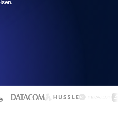
isen.
chwindigkeit und Funktionalität der API
ats-Checks und Ablauf-Warnungen.
Checks und Alerts. Kostenlos starten.
nd MCP