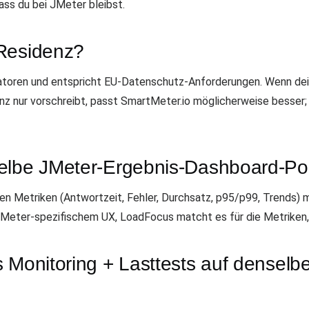
ass du bei JMeter bleibst.
-Residenz?
atoren und entspricht EU-Datenschutz-Anforderungen. Wenn de
 nur vorschreibt, passt SmartMeter.io möglicherweise besser; 
elbe JMeter-Ergebnis-Dashboard-Pol
 Metriken (Antwortzeit, Fehler, Durchsatz, p95/p99, Trends) mi
 JMeter-spezifischem UX, LoadFocus matcht es für die Metriken, 
s Monitoring + Lasttests auf densel