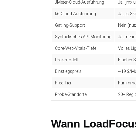
JMeter-Cloud-Ausführung
Ja, .jmx 
k6-Cloud-Ausführung
Ja, .js-Sk
Gatling-Support
Nein (nut
Synthetisches API-Monitoring
Ja, mehrs
Core-Web-Vitals-Tiefe
Volles L
Preismodell
Flacher 
Einstiegspreis
~19 $/M
Free-Tier
Für imme
Probe-Standorte
20+ Regi
Wann LoadFocus 