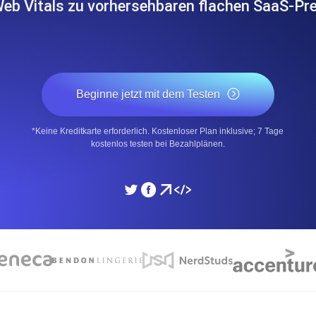
eb Vitals zu vorhersehbaren flachen SaaS-Pre
icke und Leistung mithilfe des
Überwachen Sie die Ges
SSL Monitoring
APIs. Kostenlos starten.
Automatische SSL-Zertifik
Beginne jetzt mit dem Testen
Kostenlos starten.
*Keine Kreditkarte erforderlich. Kostenloser Plan inklusive; 7 Tage
DNS Monitoring
kostenlos testen bei Bezahlplänen.
nd geplante Tasks. Kostenlos
DNS Monitoring mit Record-
Monitoring as Code
üft aus 26 Regionen.
Monitore als YAML, JS u