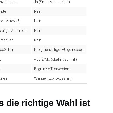
unverändert
Ja (SmartMeters Kern)
ripte
Nein
ze JMeter/k6)
Nein
tufig + Assertions
Nein
ighthouse
Nein
SaaS-Tier
Pro gleichzeitiger VU gemessen
o
~30 $/Mo (skaliert schnell)
r
Begrenzte Testversion
onen
Weniger (EU-fokussiert)
die richtige Wahl ist