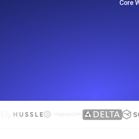
Core W
Überwachen Sie Ihre Website-Einbl
Leuchtturms.
Uptime Monitoring
Uptime Monitoring für Websites und 
Cron Job Monitoring
Heartbeat Monitoring für Cronjobs u
starten.
TCP Monitoring
Port-Uptime und Connect-Zeit, gepr