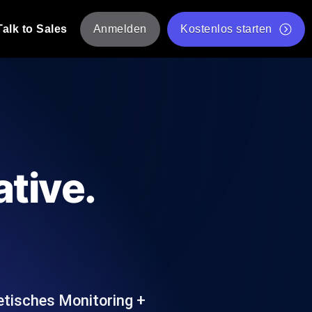
Talk to Sales
Anmelden
Kostenlos starten
tskripte von mehreren Standorten aus.
Kostenloser Websitespeed-Test
Kostenloses Lasttest-Tool
t-Analyse
ormance-Einblicke, die auf Ihren Tech-
Kostenloses JMeter Test Skript-Validierungstool
tive.
API-Statusprüfer
g
Core Web Vitals Checker
rformance-Probes aus 25+ Standorten.
Liste kostenloser Web-Tools
utzer es tun.
etisches Monitoring +
hre APIs