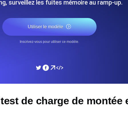
ng, surveillez les fuites mémoire au ramp-up.
performances de votre site Web.
Surveiller la vitesse et 
Utiliser le modèle
SSL Monitoring
 APIs. Gratuit pour commencer.
Checks SSL automatiques et 
commencer.
Inscrivez-vous pour utiliser ce modèle.
DNS Monitoring
et tâches planifiées. Gratuit pour
DNS monitoring avec vérific
Gratuit pour commencer.
Monitoring as Code
 test de charge de montée 
ion, depuis 26 régions.
Moniteurs en YAML, JS e