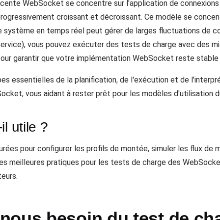
cente WebSocket se concentre sur l'application de connexions 
rogressivement croissant et décroissant. Ce modèle se concent
 système en temps réel peut gérer de larges fluctuations de conc
vice), vous pouvez exécuter des tests de charge avec des millie
our garantir que votre implémentation WebSocket reste stable à 
s essentielles de la planification, de l'exécution et de l'inter
cket, vous aidant à rester prêt pour les modèles d'utilisation 
l utile ?
rées pour configurer les profils de montée, simuler les flux de 
s meilleures pratiques pour les tests de charge des WebSockets,
teurs.
nous besoin du test de ch