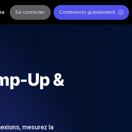
es
Se connecter
Commencer gratuitement
er
 JMeter à partir de plusieurs
Test gratuit de vitesse du site Web
Outil de test de charge gratuit
Charge par IA
tantanés et exploitables adaptés à votre
Outil de validation de script de test JMeter gratuit
amp-Up &
Vérificateur de statut d'API
g
Vérificateur de Core Web Vitals
 et de performance depuis 25+
Liste d'Outils Web Gratuits
 pannes avant vos utilisateurs.
exions, mesurez la
Is