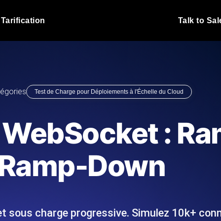
Tarification
Talk to Sal
Test de charge JMet
 fonctionnent sous charge.
Exécutez vos scripts de test
emplacements.
Blog produit
égories
Test de Charge pour Déploiements à l'Échelle du Cloud
En savoir plus sur le blog
Analyse de Test de 
vaScript depuis 25+
Insights de performance ins
Blog technique
 WebSocket : R
I.
stack technologique.
En savoir plus sur le blog
Synthetic Monitorin
Comparisons Blog
Ramp-Down
 nous écrivons les scripts JMeter
Sondes always-on d'uptime
En savoir plus sur le blog
 et livrons le rapport.
emplacements. Détectez les
 sous charge progressive. Simulez 10k+ conn
s du site Web
Surveillez vos AP