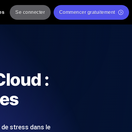
es
Se connecter
Commencer gratuitement
er
 JMeter à partir de plusieurs
Test gratuit de vitesse du site Web
Outil de test de charge gratuit
Charge par IA
tantanés et exploitables adaptés à votre
Outil de validation de script de test JMeter gratuit
Cloud :
Vérificateur de statut d'API
g
Vérificateur de Core Web Vitals
ces
 et de performance depuis 25+
Liste d'Outils Web Gratuits
 pannes avant vos utilisateurs.
 de stress dans le
Is