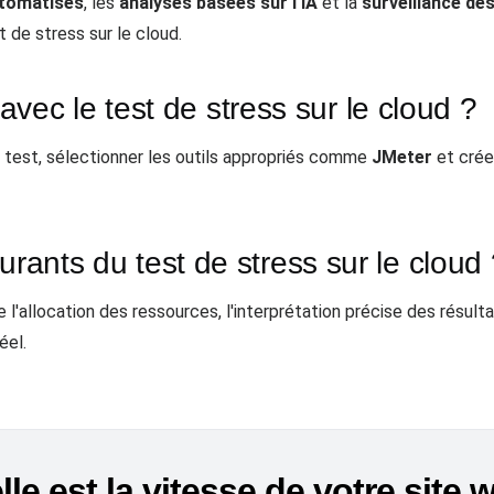
utomatisés
, les
analyses basées sur l'IA
et la
surveillance de
de stress sur le cloud.
c le test de stress sur le cloud ?
 test, sélectionner les outils appropriés comme
JMeter
et crée
urants du test de stress sur le cloud
 l'allocation des ressources, l'interprétation précise des résult
éel.
le est la vitesse de votre site