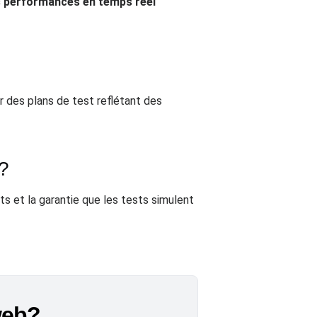
s performances en temps réel
r des plans de test reflétant des
 ?
ats et la garantie que les tests simulent
 web?