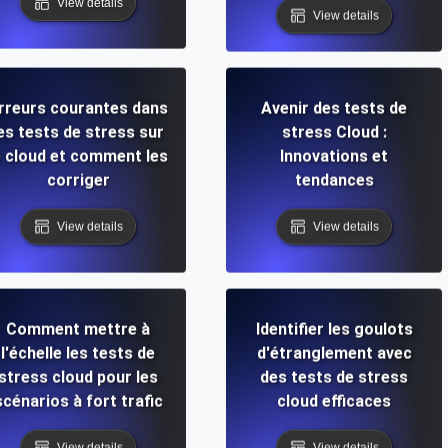
View details
View details
rreurs courantes dans
Avenir des tests de
es tests de stress sur
stress Cloud :
e cloud et comment les
Innovations et
corriger
tendances
View details
View details
Comment mettre à
Identifier les goulots
l'échelle les tests de
d'étranglement avec
stress cloud pour les
des tests de stress
scénarios à fort trafic
cloud efficaces
View details
View details