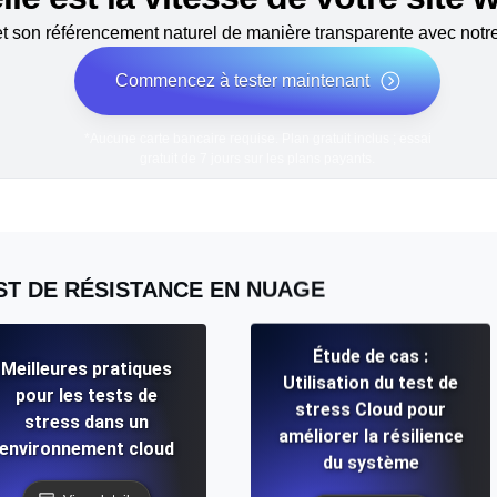
 son référencement naturel de manière transparente avec notre 
Commencez à tester maintenant
*Aucune carte bancaire requise. Plan gratuit inclus ; essai
gratuit de 7 jours sur les plans payants.
ST DE RÉSISTANCE EN NUAGE
Étude de cas :
Meilleures pratiques
Utilisation du test de
pour les tests de
stress Cloud pour
stress dans un
améliorer la résilience
environnement cloud
du système