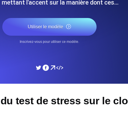
n mettant l'accent sur la manière dont ces…
performances de votre site Web.
Surveiller la vitesse et 
Utiliser le modèle
SSL Monitoring
 APIs. Gratuit pour commencer.
Checks SSL automatiques et 
commencer.
Inscrivez-vous pour utiliser ce modèle.
DNS Monitoring
et tâches planifiées. Gratuit pour
DNS monitoring avec vérific
Gratuit pour commencer.
Monitoring as Code
 du test de stress sur le cl
ion, depuis 26 régions.
Moniteurs en YAML, JS e