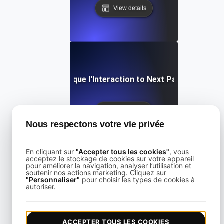
View details
Qu'est-ce que l'Interaction to Next Paint (INP) ?
View details
Nous respectons votre vie privée
En cliquant sur
"Accepter tous les cookies"
, vous
acceptez le stockage de cookies sur votre appareil
pour améliorer la navigation, analyser l’utilisation et
soutenir nos actions marketing. Cliquez sur
"Personnaliser"
pour choisir les types de cookies à
Qu'est-ce que le Largest Contentful Paint (LCP) ?
autoriser.
View details
ACCEPTER TOUS LES COOKIES