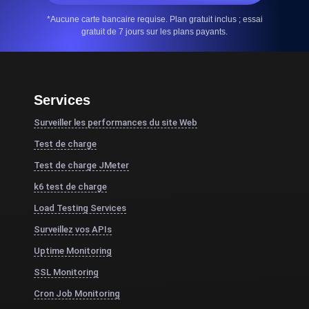
*Aucune carte bancaire requise. Plan gratuit inclus ; essai
gratuit de 7 jours sur les plans payants.
Services
Surveiller les performances du site Web
Test de charge
Test de charge JMeter
k6 test de charge
Load Testing Services
Surveillez vos APIs
Uptime Monitoring
SSL Monitoring
Cron Job Monitoring