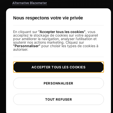
Alternative Blazemeter
k6 alternative
Nous respectons votre vie privée
Alternative OctoPerf
Alternative Gatling
En cliquant sur
"Accepter tous les cookies"
, vous
Alternative aux sauterelles
acceptez le stockage de cookies sur votre appareil
pour améliorer la navigation, analyser l’utilisation et
Alternative au Taureau
soutenir nos actions marketing. Cliquez sur
"Personnaliser"
pour choisir les types de cookies à
autoriser.
Apache JMeter Alternative
Voir plus
ACCEPTER TOUS LES COOKIES
L`aide
Outils gratuits
PERSONNALISER
Glossaire
Liste de modèles
TOUT REFUSER
Quoi de neuf?
Journal des modifications