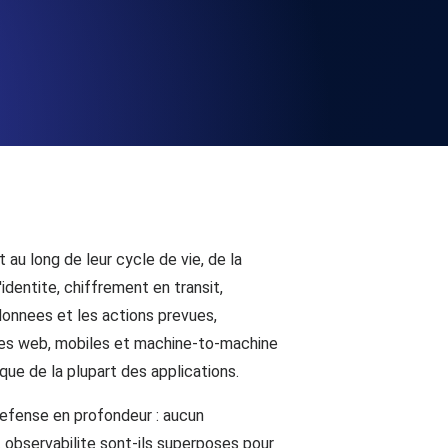
la fonctionnalité de l'API
alertes d'expiration. Gratuit pour
ation des enregistrements et alertes.
 au long de leur cycle de vie, de la
identite, chiffrement en transit,
donnees et les actions prevues,
mes web, mobiles et machine-to-machine
t MCP
ue de la plupart des applications.
 defense en profondeur : aucun
 et observabilite sont-ils superposes pour