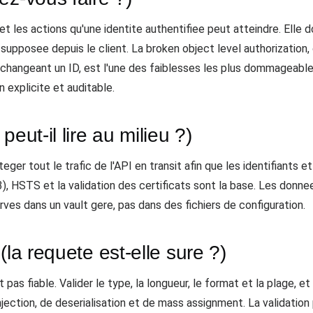
t les actions qu'une identite authentifiee peut atteindre. Elle d
upposee depuis le client. La broken object level authorization, o
en changeant un ID, est l'une des faiblesses les plus dommage
n explicite et auditable.
eut-il lire au milieu ?)
ger tout le trafic de l'API en transit afin que les identifiants 
), HSTS et la validation des certificats sont la base. Les donne
ves dans un vault gere, pas dans des fichiers de configuration.
(la requete est-elle sure ?)
as fiable. Valider le type, la longueur, le format et la plage, e
injection, de deserialisation et de mass assignment. La validation 