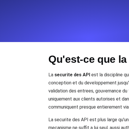
Surveillez les informations et les 
Uptime Monitoring
Uptime Monitoring pour sites web et
Qu'est-ce que la
Cron Job Monitoring
Heartbeat monitoring pour cron jobs 
commencer.
La
securite des API
est la discipline q
conception et du developpement jusqu'a l
validation des entrees, gouvernance du t
TCP Monitoring
uniquement aux clients autorises et d
Uptime des ports et temps de connex
communiquent presque entierement via de
La securite des API est plus large qu'un
mecanisme ne suffit a lui seul, aussi aut