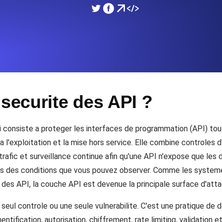
performances de votre site Web.
Surveiller la vitesse et 
SSL Monitoring
 APIs. Gratuit pour commencer.
Checks SSL automatiques et 
commencer.
 securite des API ?
DNS Monitoring
et tâches planifiées. Gratuit pour
DNS monitoring avec vérific
Gratuit pour commencer.
ui consiste a proteger les interfaces de programmation (API) tout
'exploitation et la mise hors service. Elle combine controles d'
rafic et surveillance continue afin qu'une API n'expose que les 
Monitoring as Code
ans des conditions que vous pouvez observer. Comme les syste
ion, depuis 26 régions.
Moniteurs en YAML, JS e
s API, la couche API est devenue la principale surface d'attaq
 seul controle ou une seule vulnerabilite. C'est une pratique de
hentification, autorisation, chiffrement, rate limiting, validation