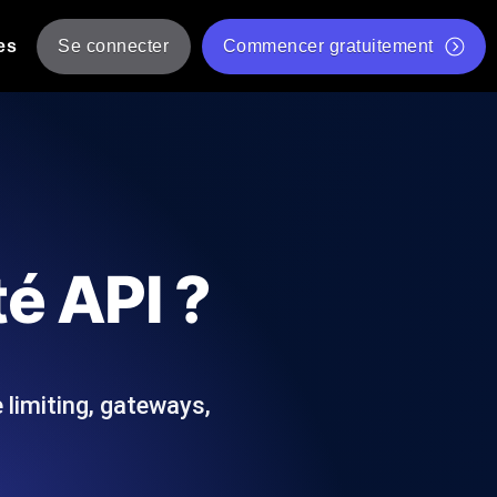
es
Se connecter
Commencer gratuitement
er
 JMeter à partir de plusieurs
Test gratuit de vitesse du site Web
Outil de test de charge gratuit
Charge par IA
tantanés et exploitables adaptés à votre
Outil de validation de script de test JMeter gratuit
té API ?
Vérificateur de statut d'API
g
Vérificateur de Core Web Vitals
 et de performance depuis 25+
Liste d'Outils Web Gratuits
 pannes avant vos utilisateurs.
e limiting, gateways,
Is