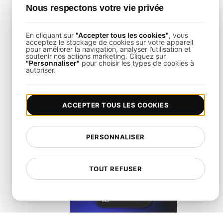
Nous respectons votre vie privée
En cliquant sur
"Accepter tous les cookies"
, vous
acceptez le stockage de cookies sur votre appareil
pour améliorer la navigation, analyser l’utilisation et
soutenir nos actions marketing. Cliquez sur
"Personnaliser"
pour choisir les types de cookies à
Qu'est-ce que l'abus API ?
autoriser.
View details
ACCEPTER TOUS LES COOKIES
PERSONNALISER
Qu'est-ce que l'accès à une API?
TOUT REFUSER
View details