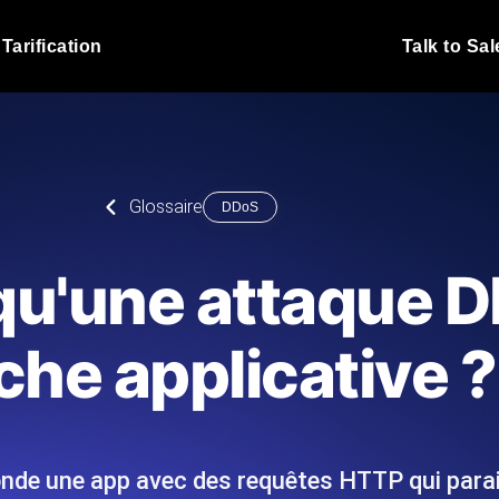
Tarification
Talk to Sal
Test de charge JMet
 fonctionnent sous charge.
Exécutez vos scripts de test
emplacements.
Blog produit
Glossaire
DDoS
En savoir plus sur le blog
Analyse de Test de 
vaScript depuis 25+
Insights de performance ins
Blog technique
qu'une attaque 
I.
stack technologique.
En savoir plus sur le blog
Synthetic Monitorin
Comparisons Blog
he applicative ?
 nous écrivons les scripts JMeter
Sondes always-on d'uptime
En savoir plus sur le blog
 et livrons le rapport.
emplacements. Détectez les
nde une app avec des requêtes HTTP qui parai
s du site Web
Surveillez vos AP