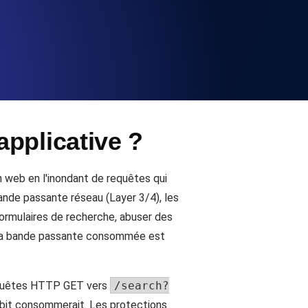
la fonctionnalité de l'API
alertes d'expiration. Gratuit pour
pplicative ?
ation des enregistrements et alertes.
 web en l'inondant de requêtes qui
bande passante réseau (Layer 3/4), les
ormulaires de recherche, abuser des
. La bande passante consommée est
t MCP
requêtes HTTP GET vers
/search?
ébit consommerait. Les protections