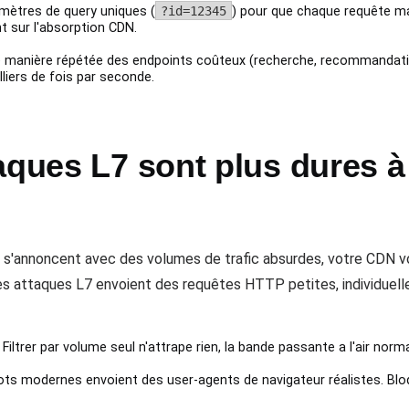
mètres de query uniques (
?id=12345
) pour que chaque requête ma
t sur l'absorption CDN.
 manière répétée des endpoints coûteux (recherche, recommandati
lliers de fois par seconde.
aques L7 sont plus dures 
 s'annoncent avec des volumes de trafic absurdes, votre CDN v
e. Les attaques L7 envoient des requêtes HTTP petites, individu
Filtrer par volume seul n'attrape rien, la bande passante a l'air norma
ts modernes envoient des user-agents de navigateur réalistes. Bloq