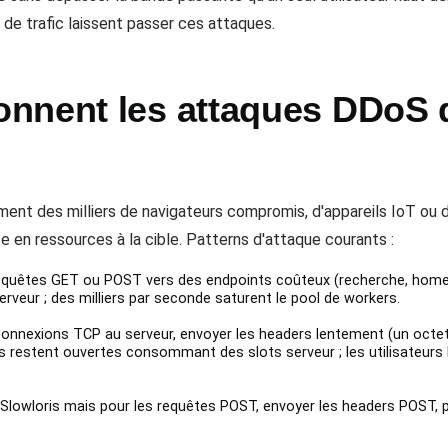
 de trafic laissent passer ces attaques.
nnent les attaques DDoS 
ment des milliers de navigateurs compromis, d'appareils IoT ou 
 en ressources à la cible. Patterns d'attaque courants :
quêtes GET ou POST vers des endpoints coûteux (recherche, homep
veur ; des milliers par seconde saturent le pool de workers.
nnexions TCP au serveur, envoyer les headers lentement (un octet
ons restent ouvertes consommant des slots serveur ; les utilisateur
owloris mais pour les requêtes POST, envoyer les headers POST, pui