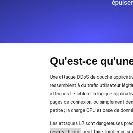
épuise
Surveillez les informations et les 
Uptime Monitoring
Uptime Monitoring pour sites web et
Qu'est-ce qu'un
Cron Job Monitoring
Heartbeat monitoring pour cron jobs 
commencer.
Une attaque DDoS de couche applicative
ressemblent à du trafic utilisateur lég
attaques L7 ciblent la logique applica
TCP Monitoring
pages de connexion, ou simplement dem
Uptime des ports et temps de connex
petite ; la charge CPU et base de donn
Les attaques L7 sont dangereuses préc
q=anything
peut faire tomber un sit