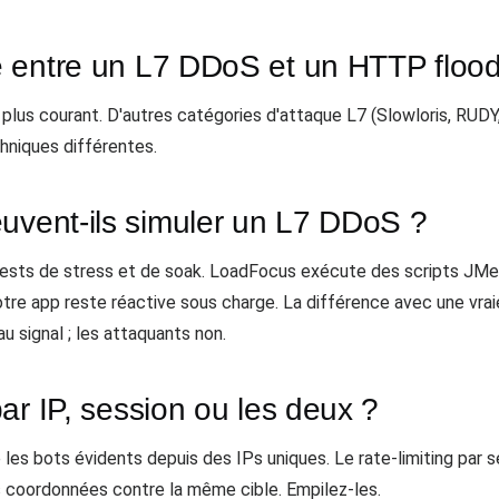
ce entre un L7 DDoS et un HTTP floo
lus courant. D'autres catégories d'attaque L7 (Slowloris, RUDY
chniques différentes.
euvent-ils simuler un L7 DDoS ?
tests de stress et de soak. LoadFocus exécute des scripts JMe
votre app reste réactive sous charge. La différence avec une vra
au signal ; les attaquants non.
 par IP, session ou les deux ?
e les bots évidents depuis des IPs uniques. Le rate-limiting par 
is coordonnées contre la même cible. Empilez-les.