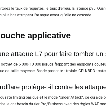
torez le taux de requêtes, le taux d'erreur, la latence p95. Quan
ls plus bas attrapent l'attaque avant qu'elle ne cascade.
ouche applicative
r une attaque L7 pour faire tomber un 
Un botnet de 5 000-10 000 nœuds frappant des endpoints coûte
ue de taille moyenne. Bande passante : triviale. CPU/BDD : cata
oudflare protège-t-il contre les attaqu
t du rate limiting basique et le mode "Under Attack", ce qui aide
chelle ont besoin du tier Pro/Business avec des règles WAF man