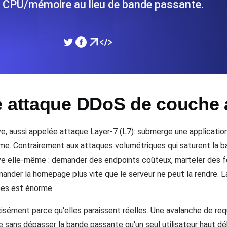
r CPU/mémoire au lieu de bande passante.
performances de votre site Web.
Surveiller la vitesse et 
SSL Monitoring
 APIs. Gratuit pour commencer.
Checks SSL automatiques et 
commencer.
e attaque DDoS de couche a
DNS Monitoring
et tâches planifiées. Gratuit pour
DNS monitoring avec vérific
Gratuit pour commencer.
, aussi appelée attaque Layer-7 (L7): submerge une application
itime. Contrairement aux attaques volumétriques qui saturent la 
tive elle-même : demander des endpoints coûteux, marteler des f
Monitoring as Code
ander la homepage plus vite que le serveur ne peut la rendre
ion, depuis 26 régions.
Moniteurs en YAML, JS e
ées est énorme.
isément parce qu'elles paraissent réelles. Une avalanche de 
e sans dépasser la bande passante qu'un seul utilisateur haut d