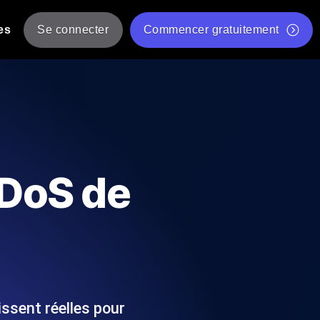
es
Se connecter
Commencer gratuitement
er
 JMeter à partir de plusieurs
Test gratuit de vitesse du site Web
Outil de test de charge gratuit
Charge par IA
tantanés et exploitables adaptés à votre
Outil de validation de script de test JMeter gratuit
DDoS de
Vérificateur de statut d'API
g
Vérificateur de Core Web Vitals
 et de performance depuis 25+
Liste d'Outils Web Gratuits
 pannes avant vos utilisateurs.
ssent réelles pour
Is