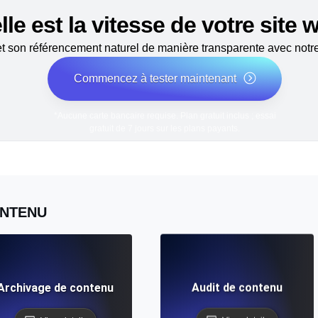
le est la vitesse de votre site
 son référencement naturel de manière transparente avec notre 
Commencez à tester maintenant
*Aucune carte bancaire requise. Plan gratuit inclus ; essai
gratuit de 7 jours sur les plans payants.
NTENU
Archivage de contenu
Audit de contenu