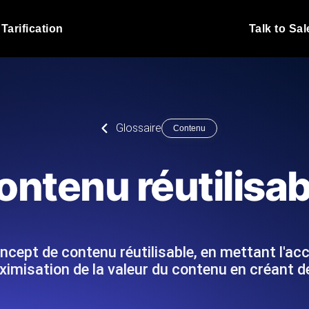
Tarification
Talk to Sal
Test de charge JMet
 fonctionnent sous charge.
Exécutez vos scripts de test
emplacements.
Blog produit
Glossaire
Contenu
En savoir plus sur le blog
Analyse de Test de 
vaScript depuis 25+
Insights de performance ins
Blog technique
ontenu réutilisab
I.
stack technologique.
En savoir plus sur le blog
Synthetic Monitorin
Comparisons Blog
 nous écrivons les scripts JMeter
Sondes always-on d'uptime
En savoir plus sur le blog
 et livrons le rapport.
emplacements. Détectez les
oncept de contenu réutilisable, en mettant l'ac
imisation de la valeur du contenu en créant 
s du site Web
Surveillez vos AP