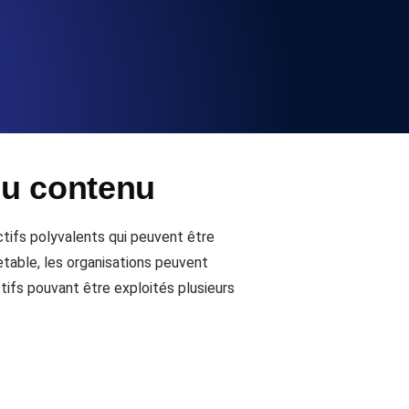
la fonctionnalité de l'API
alertes d'expiration. Gratuit pour
 du contenu
ation des enregistrements et alertes.
ctifs polyvalents qui peuvent être
table, les organisations peuvent
tifs pouvant être exploités plusieurs
t MCP