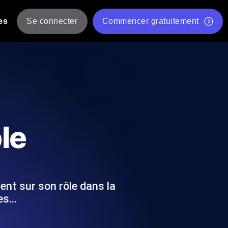
es
Se connecter
Commencer gratuitement
er
 JMeter à partir de plusieurs
Test gratuit de vitesse du site Web
Outil de test de charge gratuit
Charge par IA
tantanés et exploitables adaptés à votre
Outil de validation de script de test JMeter gratuit
le
Vérificateur de statut d'API
g
Vérificateur de Core Web Vitals
 et de performance depuis 25+
Liste d'Outils Web Gratuits
 pannes avant vos utilisateurs.
cent sur son rôle dans la
des…
Is