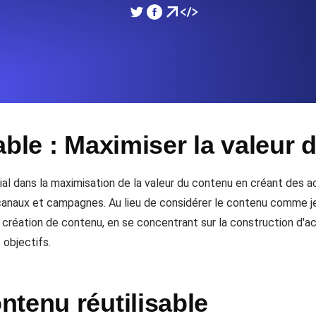
performances de votre site Web.
Surveiller la vitesse et 
SSL Monitoring
 APIs. Gratuit pour commencer.
Checks SSL automatiques et 
commencer.
able : Maximiser la valeur
DNS Monitoring
et tâches planifiées. Gratuit pour
DNS monitoring avec vérific
Gratuit pour commencer.
cial dans la maximisation de la valeur du contenu en créant des a
 canaux et campagnes. Au lieu de considérer le contenu comme je
création de contenu, en se concentrant sur la construction d'ac
Monitoring as Code
 objectifs.
ion, depuis 26 régions.
Moniteurs en YAML, JS e
tenu réutilisable