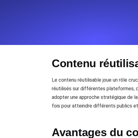
Surveillez les informations et les 
Uptime Monitoring
Uptime Monitoring pour sites web et
Contenu réutilis
Cron Job Monitoring
Heartbeat monitoring pour cron jobs 
commencer.
Le contenu réutilisable joue un rôle cru
réutilisés sur différentes plateformes,
adopter une approche stratégique de la 
TCP Monitoring
fois pour atteindre différents publics et
Uptime des ports et temps de connex
Avantages du con