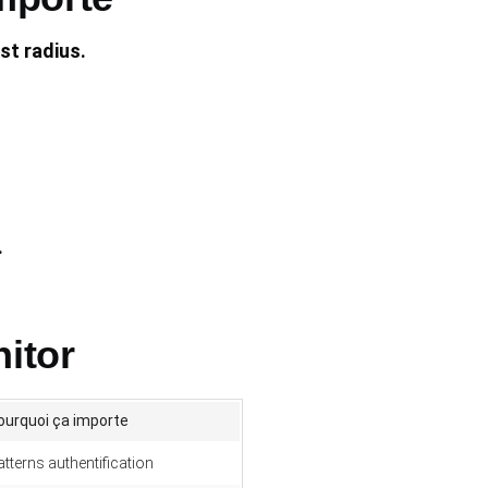
st radius.
.
itor
ourquoi ça importe
atterns authentification