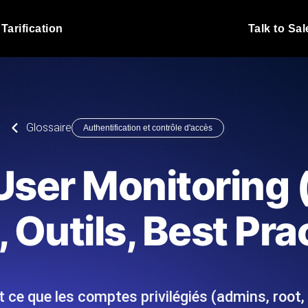
Tarification
Talk to Sal
Test de charge JMet
 fonctionnent sous charge.
Exécutez vos scripts de test
emplacements.
Blog produit
Glossaire
Authentification et contrôle d'accès
En savoir plus sur le blog
Analyse de Test de 
vaScript depuis 25+
Insights de performance ins
Blog technique
User Monitoring 
I.
stack technologique.
En savoir plus sur le blog
Synthetic Monitorin
Comparisons Blog
, Outils, Best Pra
 nous écrivons les scripts JMeter
Sondes always-on d'uptime
En savoir plus sur le blog
 et livrons le rapport.
emplacements. Détectez les
ce que les comptes privilégiés (admins, root, 
s du site Web
Surveillez vos AP