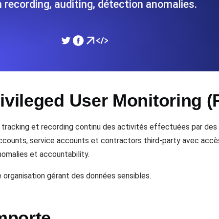
 recording, auditing, détection anomalies.
performances de votre site Web.
Surveiller la vitesse et 
SSL Monitoring
 APIs. Gratuit pour commencer.
Checks SSL automatiques et 
commencer.
ivileged User Monitoring 
DNS Monitoring
et tâches planifiées. Gratuit pour
DNS monitoring avec vérific
Gratuit pour commencer.
e tracking et recording continu des activités effectuées par de
counts, service accounts et contractors third-party avec accès pr
omalies et accountability.
Monitoring as Code
ion, depuis 26 régions.
e organisation gérant des données sensibles.
Moniteurs en YAML, JS e
mporte