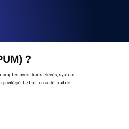
la fonctionnalité de l'API
alertes d'expiration. Gratuit pour
(PUM) ?
ation des enregistrements et alertes.
s comptes avec droits élevés, system
ivilégié. Le but : un audit trail de
t MCP