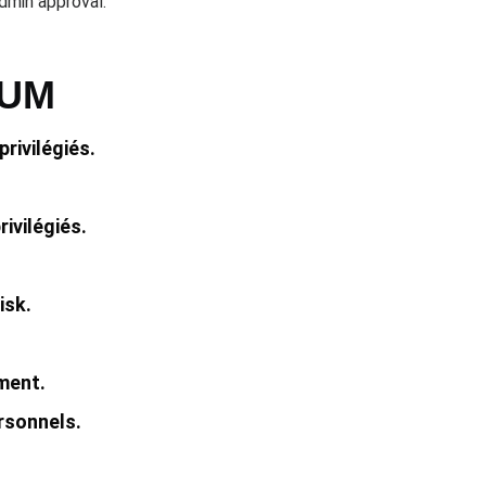
dmin approval.
PUM
rivilégiés.
rivilégiés.
isk.
ment.
rsonnels.