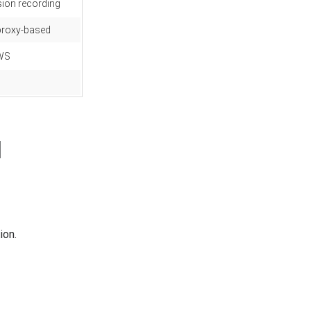
ion recording
proxy-based
AWS
M
ion.