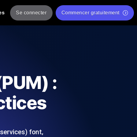
es
Se connecter
Commencer gratuitement
er
 JMeter à partir de plusieurs
Test gratuit de vitesse du site Web
Outil de test de charge gratuit
Charge par IA
tantanés et exploitables adaptés à votre
Outil de validation de script de test JMeter gratuit
(PUM) :
Vérificateur de statut d'API
g
Vérificateur de Core Web Vitals
ctices
 et de performance depuis 25+
Liste d'Outils Web Gratuits
 pannes avant vos utilisateurs.
services) font,
Is