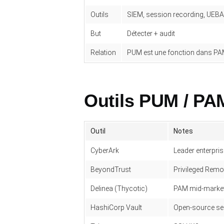
Outils
SIEM, session recording, UEBA
But
Détecter + audit
Relation
PUM est une fonction dans P
Outils PUM / PA
Outil
Notes
CyberArk
Leader enterpris
BeyondTrust
Privileged Rem
Delinea (Thycotic)
PAM mid-marke
HashiCorp Vault
Open-source sec