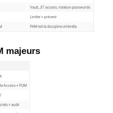
Vault, JIT access, rotation passwords
Limiter + prévenir
AM
PAM est la discipline umbrella
M majeurs
e
ote Access + PUM
t
rets + audit