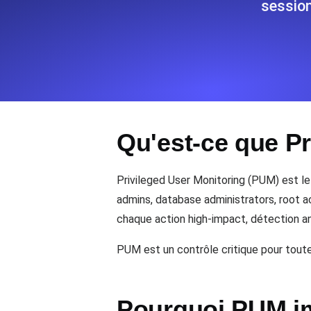
session
Surveillez les informations et les 
Uptime Monitoring
Uptime Monitoring pour sites web et
Qu'est-ce que Pr
Cron Job Monitoring
Heartbeat monitoring pour cron jobs 
commencer.
Privileged User Monitoring (PUM) est l
admins, database administrators, root ac
chaque action high-impact, détection an
TCP Monitoring
Uptime des ports et temps de connex
PUM est un contrôle critique pour tout
Pourquoi PUM i