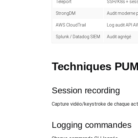
Teleport
SSH/K8s + sess
StrongDM
Audit moderne 
AWS CloudTrail
Log audit API 
Splunk / Datadog SIEM
Audit agrégé
Techniques PU
Session recording
Capture vidéo/keystroke de chaque act
Logging commandes