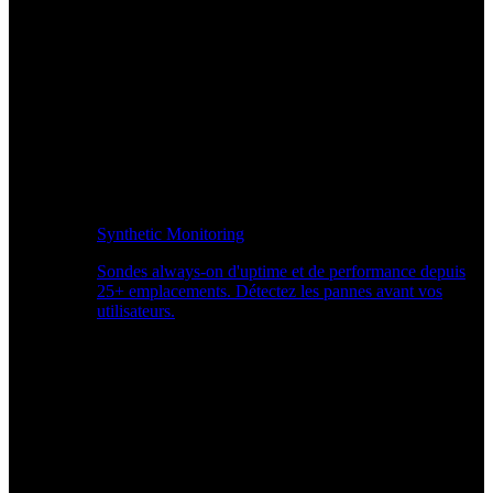
Synthetic Monitoring
Sondes always-on d'uptime et de performance depuis
25+ emplacements. Détectez les pannes avant vos
utilisateurs.
Surveiller les performances du site Web