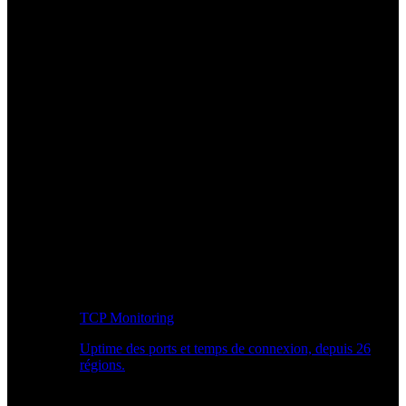
TCP Monitoring
Uptime des ports et temps de connexion, depuis 26
régions.
Workflow développeur