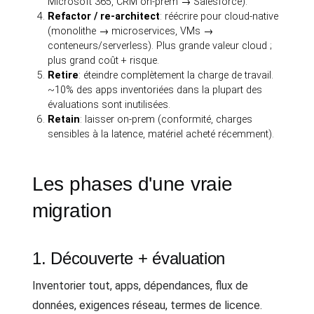
Microsoft 365, CRM on-prem → Salesforce).
Refactor / re-architect
: réécrire pour cloud-native
(monolithe → microservices, VMs →
conteneurs/serverless). Plus grande valeur cloud ;
plus grand coût + risque.
Retire
: éteindre complètement la charge de travail.
~10% des apps inventoriées dans la plupart des
évaluations sont inutilisées.
Retain
: laisser on-prem (conformité, charges
sensibles à la latence, matériel acheté récemment).
Les phases d'une vraie
migration
1. Découverte + évaluation
Inventorier tout, apps, dépendances, flux de
données, exigences réseau, termes de licence.