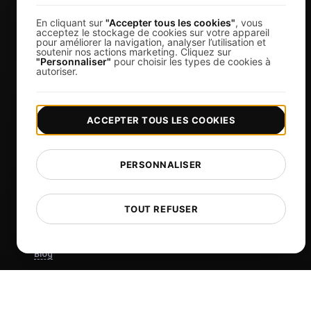
Propriétaires d'entreprise
En cliquant sur
"Accepter tous les cookies"
, vous
Organisateurs d'événements virtuels
acceptez le stockage de cookies sur votre appareil
pour améliorer la navigation, analyser l’utilisation et
Développeurs d'applications de chat
soutenir nos actions marketing. Cliquez sur
"Personnaliser"
pour choisir les types de cookies à
autoriser.
Services financiers
Voir plus
ACCEPTER TOUS LES COOKIES
Tarification
Tarification et plans
PERSONNALISER
Se connecter
Inscription
TOUT REFUSER
Affiliés
Docs
Blog
Tech
Comparisons