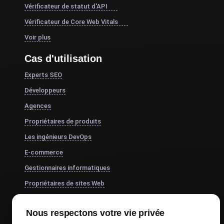
Vérificateur de statut d'API
Vérificateur de Core Web Vitals
Voir plus
Cas d'utilisation
Experts SEO
Développeurs
Agences
Propriétaires de produits
Les ingénieurs DevOps
E-commerce
Gestionnaires informatiques
Propriétaires de sites Web
Chefs de produit
Nous respectons votre vie privée
CTO