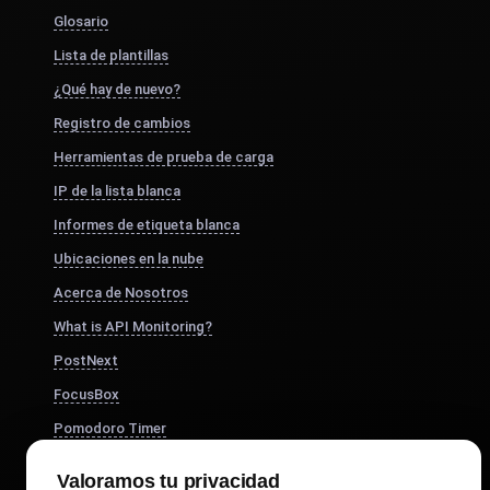
Glosario
Lista de plantillas
¿Qué hay de nuevo?
Registro de cambios
Herramientas de prueba de carga
IP de la lista blanca
Informes de etiqueta blanca
Ubicaciones en la nube
Acerca de Nosotros
What is API Monitoring?
PostNext
FocusBox
Pomodoro Timer
Study Timer
Valoramos tu privacidad