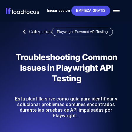
Iniciar sesión
EMPIEZA GRATIS
Categorías
Playwright-Powered API Testing
Troubleshooting Common
Issues in Playwright API
Testing
Esta plantilla sirve como guía para identificar y
solucionar problemas comunes encontrados
durante las pruebas de API impulsadas por
Playwright…