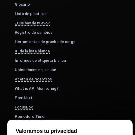
Glosario
Lista de plantillas
¿Qué hay de nuevo?
Registro de cambios
Herramientas de prueba de carga
IP de la lista blanca
Informes de etiqueta blanca
Ubicaciones en la nube
Acerca de Nosotros
What is API Monitoring?
PostNext
FocusBox
Pomodoro Timer
Study Timer
Valoramos tu privacidad