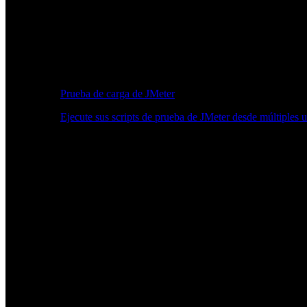
Prueba de carga de JMeter
Ejecute sus scripts de prueba de JMeter desde múltiples 