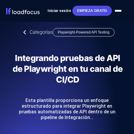
Iniciar sesión
EMPIEZA GRATIS
Categorías
Playwright-Powered API Testing
Integrando pruebas de API
de Playwright en tu canal de
CI/CD
Esta plantilla proporciona un enfoque
estructurado para integrar Playwright en
pruebas automatizadas de API dentro de un
pipeline de Integración…