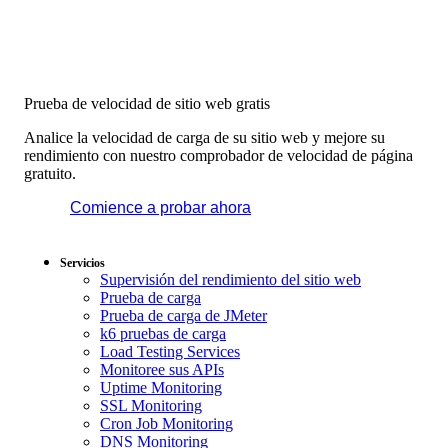
Prueba de velocidad de sitio web gratis
Analice la velocidad de carga de su sitio web y mejore su
rendimiento con nuestro comprobador de velocidad de página
gratuito.
Comience a probar ahora
*No se requiere tarjeta de
crédito. Plan gratuito incluido; 7 días de prueba gratis en los
planes de pago.
Servicios
Supervisión del rendimiento del sitio web
Prueba de carga
Prueba de carga de JMeter
k6 pruebas de carga
Load Testing Services
Monitoree sus APIs
Uptime Monitoring
SSL Monitoring
Cron Job Monitoring
DNS Monitoring