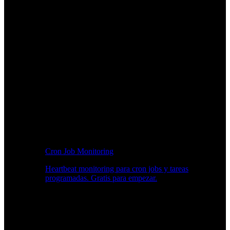
Cron Job Monitoring
Heartbeat monitoring para cron jobs y tareas
programadas. Gratis para empezar.