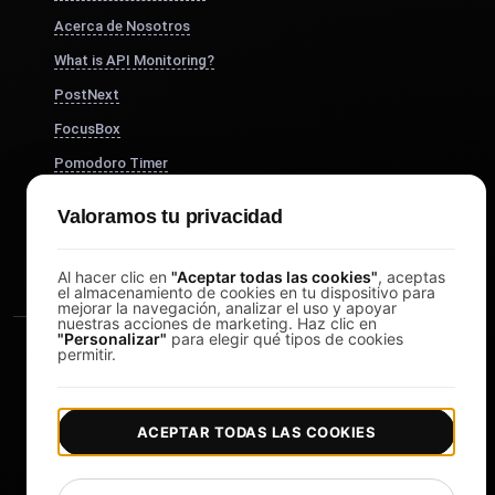
Acerca de Nosotros
What is API Monitoring?
PostNext
FocusBox
Pomodoro Timer
Study Timer
Valoramos tu privacidad
DesignerBox
Al hacer clic en
"Aceptar todas las cookies"
, aceptas
el almacenamiento de cookies en tu dispositivo para
mejorar la navegación, analizar el uso y apoyar
nuestras acciones de marketing. Haz clic en
"Personalizar"
para elegir qué tipos de cookies
permitir.
ACEPTAR TODAS LAS COOKIES
|
|
Copyright © 2026 LoadFocus
Términos y condiciones
|
|
Política de privacidad
Protección de datos