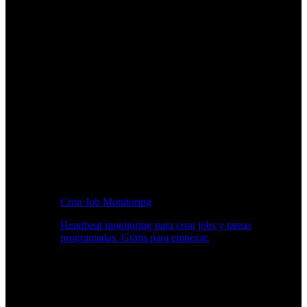
Cron Job Monitoring
Heartbeat monitoring para cron jobs y tareas
programadas. Gratis para empezar.