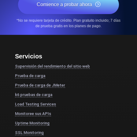
Comience a probar ahora
*No se requiere tarjeta de crédito. Plan gratuito incluido; 7 días
de prueba gratis en los planes de pago.
Servicios
Supervisión del rendimiento del sitio web
Prueba de carga
Prueba de carga de JMeter
k6 pruebas de carga
Load Testing Services
Monitoree sus APIs
Uptime Monitoring
SSL Monitoring