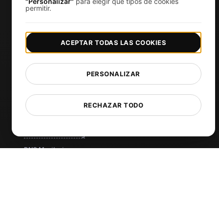
"Personalizar"
para elegir qué tipos de cookies
permitir.
Supervisión del rendimiento del sitio web
Prueba de carga
ACEPTAR TODAS LAS COOKIES
Prueba de carga de JMeter
k6 pruebas de carga
PERSONALIZAR
Load Testing Services
Monitoree sus APIs
Uptime Monitoring
RECHAZAR TODO
SSL Monitoring
Cron Job Monitoring
DNS Monitoring
TCP Monitoring
Análisis de Prueba de Carga con IA
MCP Server (Connect AI)
Monitoreo sintético