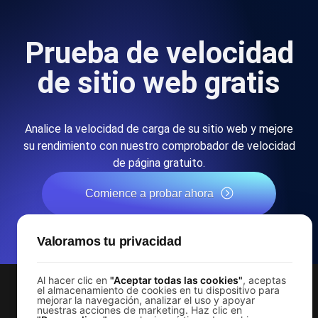
Prueba de velocidad
de sitio web gratis
Analice la velocidad de carga de su sitio web y mejore
su rendimiento con nuestro comprobador de velocidad
de página gratuito.
Comience a probar ahora
*No se requiere tarjeta de crédito. Plan gratuito incluido; 7 días
Valoramos tu privacidad
de prueba gratis en los planes de pago.
Al hacer clic en
"Aceptar todas las cookies"
, aceptas
el almacenamiento de cookies en tu dispositivo para
mejorar la navegación, analizar el uso y apoyar
nuestras acciones de marketing. Haz clic en
Servicios