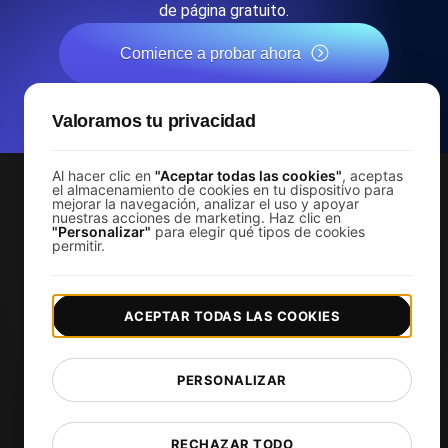
de página gratuito.
Comience a probar ahora
*No se requiere tarjeta de crédito. Plan gratuito incluido; 7 días
Valoramos tu privacidad
de prueba gratis en los planes de pago.
Al hacer clic en
"Aceptar todas las cookies"
, aceptas
el almacenamiento de cookies en tu dispositivo para
mejorar la navegación, analizar el uso y apoyar
nuestras acciones de marketing. Haz clic en
Servicios
"Personalizar"
para elegir qué tipos de cookies
permitir.
Supervisión del rendimiento del sitio web
Prueba de carga
ACEPTAR TODAS LAS COOKIES
Prueba de carga de JMeter
k6 pruebas de carga
PERSONALIZAR
Load Testing Services
Monitoree sus APIs
Uptime Monitoring
RECHAZAR TODO