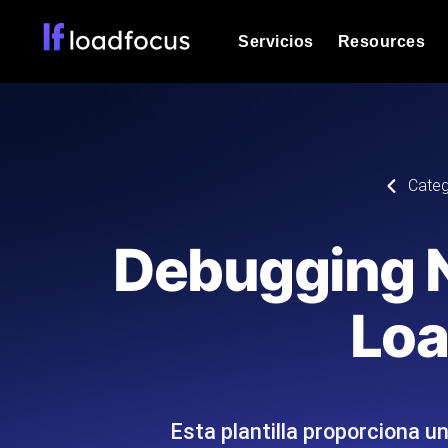
Servicios
Resources
Prueba de carga
Vea cómo funcionan sus sitios web o
Documentación
Categ
Le ayudaremos a comenzar
k6 pruebas de carga
Ejecuta pruebas de carga k6 JavaSc
Glosario
Debugging N
ubicaciones cloud con análisis de IA
Explorar categorías de
glosario
Load Testing Services
Alternativas
Loa
Load testing liderado por expertos: e
Explorar categorías de
los ejecutamos a escala y entregamo
alternativas
Esta plantilla proporciona u
Supervisión del rendimient