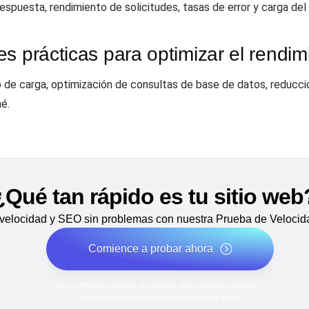
spuesta, rendimiento de solicitudes, tasas de error y carga del 
s prácticas para optimizar el rendim
io de carga, optimización de consultas de base de datos, reducc
é.
¿Qué tan rápido es tu sitio web
velocidad y SEO sin problemas con nuestra Prueba de Velocida
Comience a probar ahora
*No se requiere tarjeta de crédito. Plan gratuito incluido; 7
días de prueba gratis en los planes de pago.