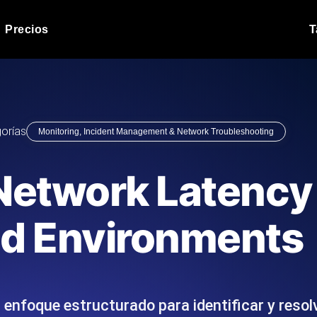
Precios
T
Prueba de carga de 
 API bajo carga.
Ejecute sus scripts de pru
Blog de producto
orías
Monitoring, Incident Management & Network Troubleshooting
Leer más en el blog
Análisis de Prueba 
ript desde más de 25
Información de rendimiento
Blog de tecnología
etwork Latency 
.
tecnológico.
Leer más en el blog
Synthetic Monitorin
Comparisons Blog
d Environments
scribimos los scripts JMeter o k6,
Sondas always-on de uptim
Leer más en el blog
s el informe.
Detecta caídas antes que t
n enfoque estructurado para identificar y reso
o del sitio web
Monitoree sus AP