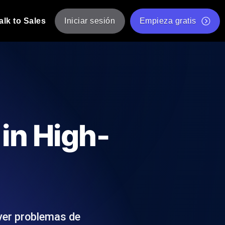
alk to Sales
Iniciar sesión
Empieza gratis
JMeter
eba de JMeter desde múltiples ubicaciones.
Prueba de velocidad de sitio web gratis
Herramienta gratuita de prueba de carga
de Carga con IA
 instantánea y útil adaptada a su stack
Validador de scripts JMeter gratuito
in High-
Comprobador de estado de API
g
Comprobador de Core Web Vitals
e y rendimiento desde 25+ ubicaciones.
Lista de herramientas web gratuitas
us usuarios.
lver problemas de
Is