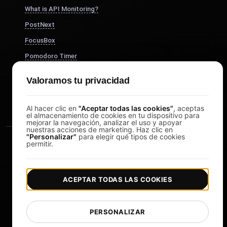
What is API Monitoring?
PostNext
FocusBox
Pomodoro Timer
Study Timer
Valoramos tu privacidad
DesignerBox
Al hacer clic en
"Aceptar todas las cookies"
, aceptas
el almacenamiento de cookies en tu dispositivo para
mejorar la navegación, analizar el uso y apoyar
nuestras acciones de marketing. Haz clic en
"Personalizar"
para elegir qué tipos de cookies
permitir.
ACEPTAR TODAS LAS COOKIES
|
|
Copyright © 2026 LoadFocus
Términos y condiciones
|
|
Política de privacidad
Protección de datos
PERSONALIZAR
Preferencias de cookies