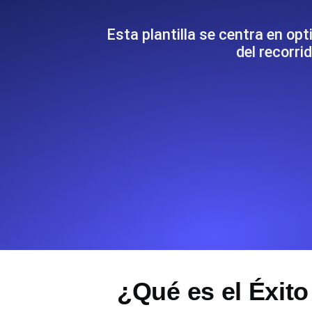
Supervise la información y el rendi
Esta plantilla se centra en op
del recorr
Uptime Monitoring
Uptime Monitoring para sitios web y
Cron Job Monitoring
Heartbeat monitoring para cron jobs
para empezar.
TCP Monitoring
Uptime de puertos y tiempo de cone
¿Qué es el Éxito