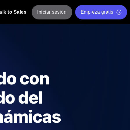
alk to Sales
Iniciar sesión
Empieza gratis
JMeter
eba de JMeter desde múltiples ubicaciones.
Prueba de velocidad de sitio web gratis
Herramienta gratuita de prueba de carga
de Carga con IA
 instantánea y útil adaptada a su stack
Validador de scripts JMeter gratuito
do con
Comprobador de estado de API
g
Comprobador de Core Web Vitals
do del
e y rendimiento desde 25+ ubicaciones.
Lista de herramientas web gratuitas
us usuarios.
inámicas
Is