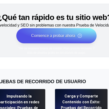
¿Qué tan rápido es tu sitio web
velocidad y SEO sin problemas con nuestra Prueba de Velocida
Comience a probar ahora
*No se requiere tarjeta de crédito. Plan gratuito incluido; 7
días de prueba gratis en los planes de pago.
UEBAS DE RECORRIDO DE USUARIO
Impulsando la
Carga y Comparte
participación en redes
Contenido con Éxito:
sociales: Pruebas de
Pruebas del Recorrido