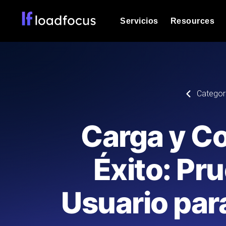
Servicios
Resources
Prueba de carga
Vea cómo funcionan sus sitios web o
Documentación
Categor
Le ayudaremos a comenzar
k6 pruebas de carga
Ejecuta pruebas de carga k6 JavaSc
Glosario
Carga y C
ubicaciones cloud con análisis de IA
Explorar categorías de
glosario
Load Testing Services
Alternativas
Éxito: Pr
Load testing liderado por expertos: e
Explorar categorías de
los ejecutamos a escala y entregamo
alternativas
Usuario par
Supervisión del rendimient