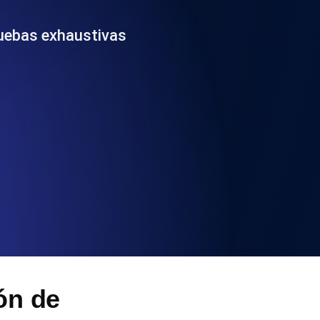
 y funcionalidad de la API
pruebas exhaustivas
ificados SSL y alertas de caducidad.
ación de registros y alertas. Gratis para
S y MCP
ón de