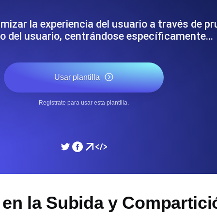
miento de su sitio web.
Monitorear la velocidad
timizar la experiencia del usuario a través de 
ido del usuario, centrándose específicamente…
SSL Monitoring
 APIs. Gratis para empezar.
Checks automáticos de cert
Gratis para empezar.
Usar plantilla
DNS Monitoring
Regístrate para usar esta plantilla.
 y tareas programadas. Gratis
DNS monitoring con comprob
empezar.
Monitoring as Code
xión, desde 26 regiones.
Monitores como YAML, J
 en la Subida y Compartici