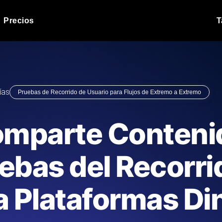
Precios
T
Prueba de carga de 
 API bajo carga.
Ejecute sus scripts de pru
Blog de producto
ías
Pruebas de Recorrido de Usuario para Flujos de Extremo a Extremo
Leer más en el blog
Análisis de Prueba 
ript desde más de 25
Información de rendimiento
Blog de tecnología
omparte Conteni
.
tecnológico.
Leer más en el blog
Synthetic Monitorin
Comparisons Blog
uebas del Recorri
scribimos los scripts JMeter o k6,
Sondas always-on de uptim
Leer más en el blog
s el informe.
Detecta caídas antes que t
a Plataformas D
o del sitio web
Monitoree sus AP