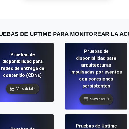
miento de su sitio web.
Monitorear la velocidad
SSL Monitoring
UEBAS DE UPTIME PARA MONITOREAR LA ACC
 APIs. Gratis para empezar.
Checks automáticos de cert
Gratis para empezar.
Pruebas de
Pruebas de
DNS Monitoring
disponibilidad para
disponibilidad para
 y tareas programadas. Gratis
DNS monitoring con comprob
arquitecturas
empezar.
redes de entrega de
impulsadas por eventos
contenido (CDNs)
con conexiones
persistentes
View details
Monitoring as Code
View details
xión, desde 26 regiones.
Monitores como YAML, J
Pruebas de Uptime