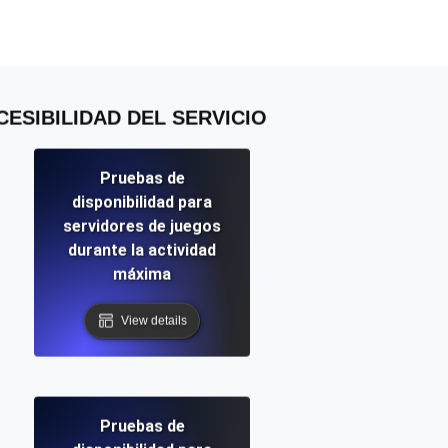
 y funcionalidad de la API
ESIBILIDAD DEL SERVICIO
ificados SSL y alertas de caducidad.
Pruebas de
disponibilidad para
ación de registros y alertas. Gratis para
servidores de juegos
durante la actividad
máxima
View details
S y MCP
Pruebas de