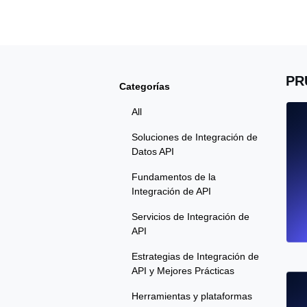
Supervise la información y el rendi
Uptime Monitoring
PR
Categorías
Uptime Monitoring para sitios web y
All
Cron Job Monitoring
Soluciones de Integración de
Heartbeat monitoring para cron jobs
Datos API
para empezar.
Fundamentos de la
Integración de API
Servicios de Integración de
TCP Monitoring
API
Uptime de puertos y tiempo de cone
Estrategias de Integración de
API y Mejores Prácticas
Herramientas y plataformas