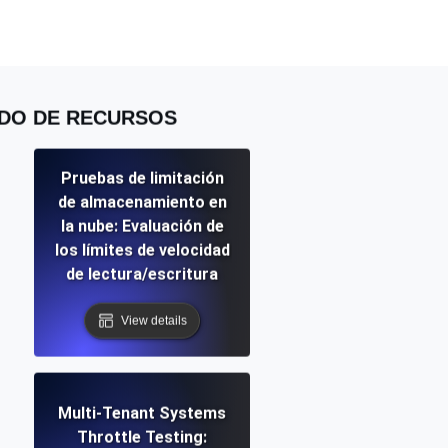
 y funcionalidad de la API
ADO DE RECURSOS
ificados SSL y alertas de caducidad.
Pruebas de limitación
de almacenamiento en
ación de registros y alertas. Gratis para
la nube: Evaluación de
los límites de velocidad
de lectura/escritura
View details
S y MCP
Multi-Tenant Systems
Throttle Testing: