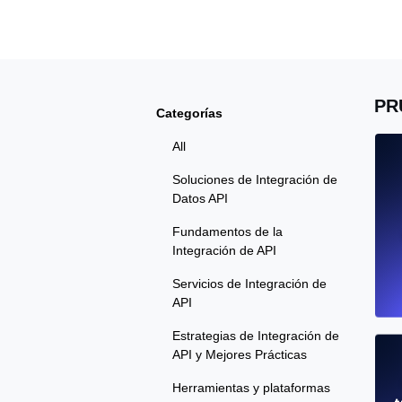
Supervise la información y el rendi
Uptime Monitoring
PR
Categorías
Uptime Monitoring para sitios web y
All
Cron Job Monitoring
Soluciones de Integración de
Heartbeat monitoring para cron jobs
Datos API
para empezar.
Fundamentos de la
Integración de API
Servicios de Integración de
TCP Monitoring
API
Uptime de puertos y tiempo de cone
Estrategias de Integración de
API y Mejores Prácticas
Herramientas y plataformas