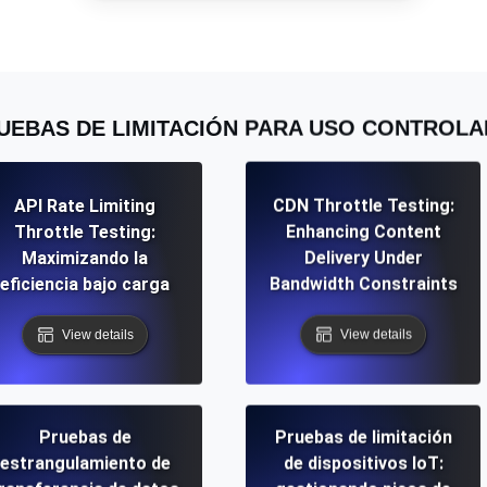
miento de su sitio web.
Monitorear la velocidad
SSL Monitoring
UEBAS DE LIMITACIÓN PARA USO CONTROL
 APIs. Gratis para empezar.
Checks automáticos de cert
Gratis para empezar.
API Rate Limiting
CDN Throttle Testing:
DNS Monitoring
Throttle Testing:
Enhancing Content
 y tareas programadas. Gratis
DNS monitoring con comprob
empezar.
Maximizando la
Delivery Under
eficiencia bajo carga
Bandwidth Constraints
View details
View details
Monitoring as Code
xión, desde 26 regiones.
Monitores como YAML, J
Pruebas de
Pruebas de limitación
estrangulamiento de
de dispositivos IoT: