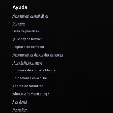
Ayuda
Herramientas gratuitas
Glosario
Lista de plantillas
¿Qué hay de nuevo?
Registro de cambios
Herramientas de prueba de carga
IP de la lista blanca
Informes de etiqueta blanca
Ubicaciones en la nube
Acerca de Nosotros
What is API Monitoring?
PostNext
FocusBox