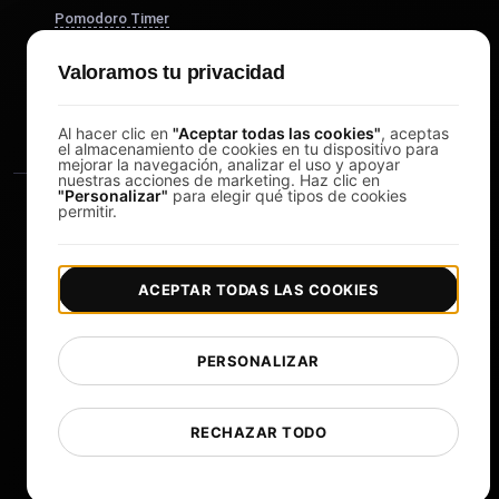
Pomodoro Timer
Study Timer
Valoramos tu privacidad
DesignerBox
Al hacer clic en
"Aceptar todas las cookies"
, aceptas
el almacenamiento de cookies en tu dispositivo para
mejorar la navegación, analizar el uso y apoyar
nuestras acciones de marketing. Haz clic en
"Personalizar"
para elegir qué tipos de cookies
permitir.
ACEPTAR TODAS LAS COOKIES
|
|
Copyright © 2026 LoadFocus
Términos y condiciones
|
|
Política de privacidad
Protección de datos
PERSONALIZAR
Preferencias de cookies
Cambiar idioma
RECHAZAR TODO