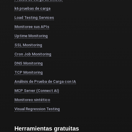
k6 pruebas de carga
Load Testing Services
Monitoree sus APIs
Uptime Monitoring
SSL Monitoring
Cron Job Monitoring
DNS Monitoring
TCP Monitoring
Análisis de Prueba de Carga con IA
MCP Server (Connect AI)
Monitoreo sintético
Visual Regression Testing
Herramientas gratuitas