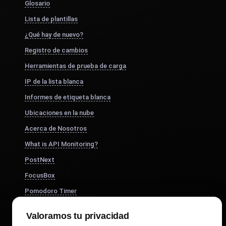
Glosario
Lista de plantillas
¿Qué hay de nuevo?
Registro de cambios
Herramientas de prueba de carga
IP de la lista blanca
Informes de etiqueta blanca
Ubicaciones en la nube
Acerca de Nosotros
What is API Monitoring?
PostNext
FocusBox
Pomodoro Timer
Study Timer
Valoramos tu privacidad
DesignerBox