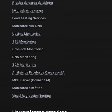
Prueba de carga de JMeter
k6 pruebas de carga
Load Testing Services
Monitoree sus APIs
Uptime Monitoring
SSL Monitoring
Cron Job Monitoring
DNS Monitoring
TCP Monitoring
Análisis de Prueba de Carga con IA
MCP Server (Connect AI)
Monitoreo sintético
Visual Regression Testing