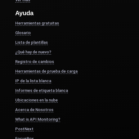
Ayuda
Herramientas gratuitas
Glosario
Lista de plantillas
¿Qué hay de nuevo?
Registro de cambios
Herramientas de prueba de carga
IP de la lista blanca
Informes de etiqueta blanca
Ubicaciones en la nube
Acerca de Nosotros
What is API Monitoring?
PostNext
FocusBox