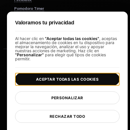
Pomodoro Timer
Study Timer
Valoramos tu privacidad
DesignerBox
Al hacer clic en
"Aceptar todas las cookies"
, aceptas
el almacenamiento de cookies en tu dispositivo para
mejorar la navegación, analizar el uso y apoyar
nuestras acciones de marketing. Haz clic en
"Personalizar"
para elegir qué tipos de cookies
permitir.
ACEPTAR TODAS LAS COOKIES
|
|
Copyright © 2026 LoadFocus
Términos y condiciones
|
|
Política de privacidad
Protección de datos
PERSONALIZAR
Preferencias de cookies
Cambiar idioma
RECHAZAR TODO