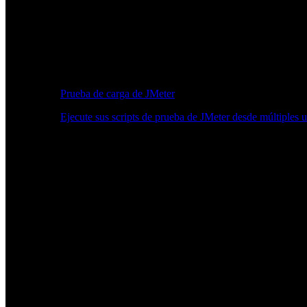
Prueba de carga de JMeter
Ejecute sus scripts de prueba de JMeter desde múltiples 