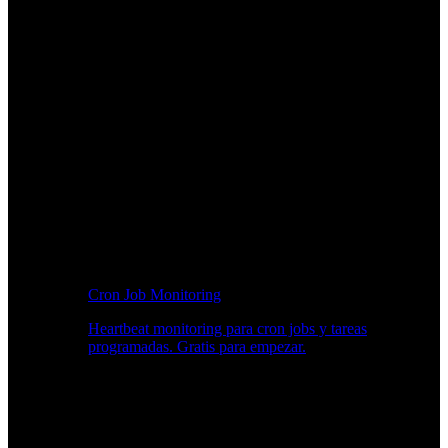
Cron Job Monitoring
Heartbeat monitoring para cron jobs y tareas
programadas. Gratis para empezar.