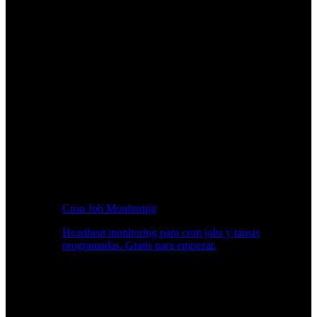
Cron Job Monitoring
Heartbeat monitoring para cron jobs y tareas
programadas. Gratis para empezar.