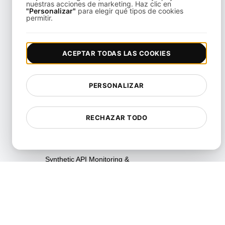
nuestras acciones de marketing. Haz clic en
Pruebas de Resiliencia
"Personalizar"
para elegir qué tipos de cookies
permitir.
Pruebas de Utilización de
Recursos
ACEPTAR TODAS LAS COOKIES
SLI/SLO & Service Metrics
Monitoring
Pruebas de Escalabilidad
PERSONALIZAR
Pruebas de Soak
RECHAZAR TODO
Pruebas Spike
Pruebas de Estrés
Synthetic API Monitoring &
Validation
Pruebas de limitación
Unified API Monitoring
Dashboards