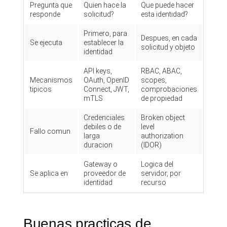
Pregunta que
Quien hace la
Que puede hacer
responde
solicitud?
esta identidad?
Primero, para
Despues, en cada
Se ejecuta
establecer la
solicitud y objeto
identidad
API keys,
RBAC, ABAC,
Mecanismos
OAuth, OpenID
scopes,
tipicos
Connect, JWT,
comprobaciones
mTLS
de propiedad
Credenciales
Broken object
debiles o de
level
Fallo comun
larga
authorization
duracion
(IDOR)
Gateway o
Logica del
Se aplica en
proveedor de
servidor, por
identidad
recurso
Buenas practicas de