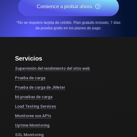
Comience a probar ahora
*No se requiere tarjeta de crédito. Plan gratuito incluido; 7 días
de prueba gratis en los planes de pago.
Servicios
Supervisión del rendimiento del sitio web
Prueba de carga
Prueba de carga de JMeter
k6 pruebas de carga
Load Testing Services
Monitoree sus APIs
Uptime Monitoring
SSL Monitoring