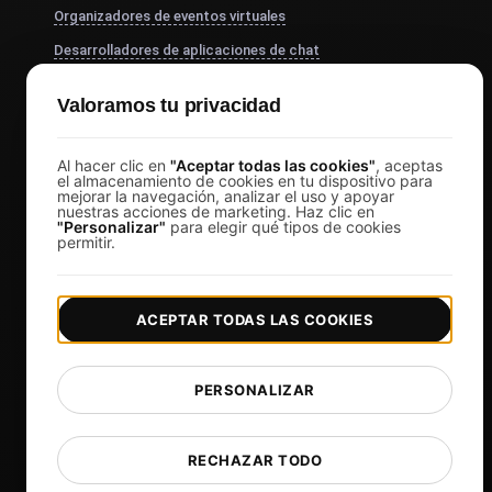
Organizadores de eventos virtuales
Desarrolladores de aplicaciones de chat
Servicios Financieros
Valoramos tu privacidad
Ver más
Precios
Al hacer clic en
"Aceptar todas las cookies"
, aceptas
el almacenamiento de cookies en tu dispositivo para
mejorar la navegación, analizar el uso y apoyar
Precios y planes
nuestras acciones de marketing. Haz clic en
"Personalizar"
para elegir qué tipos de cookies
Iniciar sesión
permitir.
Registrarse
Afiliados
ACEPTAR TODAS LAS COOKIES
Docs
Blog
PERSONALIZAR
Tech
Comparisons
RECHAZAR TODO
Sitemap