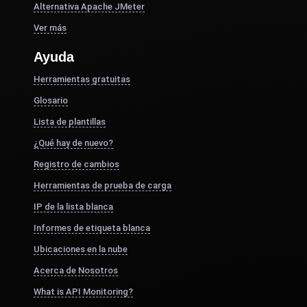
Alternativa Apache JMeter
Ver más
Ayuda
Herramientas gratuitas
Glosario
Lista de plantillas
¿Qué hay de nuevo?
Registro de cambios
Herramientas de prueba de carga
IP de la lista blanca
Informes de etiqueta blanca
Ubicaciones en la nube
Acerca de Nosotros
What is API Monitoring?