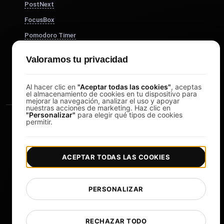
PostNext
FocusBox
Pomodoro Timer
Study Timer
Valoramos tu privacidad
DesignerBox
Al hacer clic en
"Aceptar todas las cookies"
, aceptas
el almacenamiento de cookies en tu dispositivo para
mejorar la navegación, analizar el uso y apoyar
nuestras acciones de marketing. Haz clic en
"Personalizar"
para elegir qué tipos de cookies
permitir.
ACEPTAR TODAS LAS COOKIES
|
|
Copyright © 2026 LoadFocus
Términos y condiciones
|
|
Política de privacidad
Protección de datos
PERSONALIZAR
Preferencias de cookies
Cambiar idioma
RECHAZAR TODO