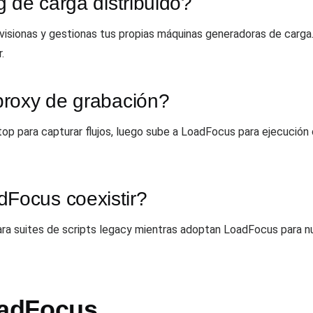
 de carga distribuido?
ovisionas y gestionas tus propias máquinas generadoras de car
.
proxy de grabación?
para capturar flujos, luego sube a LoadFocus para ejecución cl
Focus coexistir?
a suites de scripts legacy mientras adoptan LoadFocus para nu
adFocus