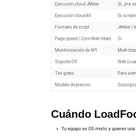
Ejecución cloud JMeter
Sí, .jmx 
Ejecución cloud k6
Sí, scripts
Formato de script
JMeter / 
Page-speed / Core Web Vitals
Sí
Monitorización de API
Multi-ste
Soporte OS
Web (cua
Tier gratis
Para siem
Modelo de precios
Suscripc
Cuándo LoadFocu
Tu equipo es OS-mixto y quieres una