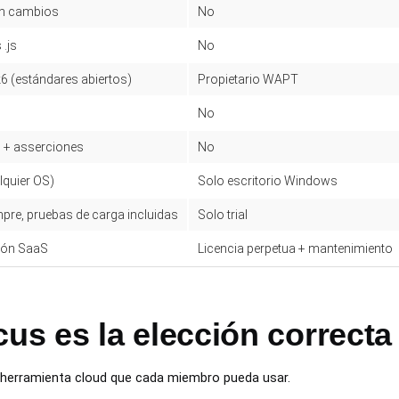
sin cambios
No
 .js
No
k6 (estándares abiertos)
Propietario WAPT
No
p + asserciones
No
lquier OS)
Solo escritorio Windows
pre, pruebas de carga incluidas
Solo trial
ión SaaS
Licencia perpetua + mantenimiento
s es la elección correcta
 herramienta cloud que cada miembro pueda usar.