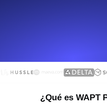
Supervise la información y el rendi
Uptime Monitoring
Uptime Monitoring para sitios web y
Cron Job Monitoring
Heartbeat monitoring para cron jobs
para empezar.
TCP Monitoring
Uptime de puertos y tiempo de cone
¿Qué es WAPT 