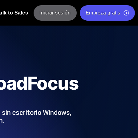
alk to Sales
Iniciar sesión
Empieza gratis
JMeter
eba de JMeter desde múltiples ubicaciones.
Prueba de velocidad de sitio web gratis
Herramienta gratuita de prueba de carga
de Carga con IA
 instantánea y útil adaptada a su stack
Validador de scripts JMeter gratuito
LoadFocus
Comprobador de estado de API
g
Comprobador de Core Web Vitals
e y rendimiento desde 25+ ubicaciones.
Lista de herramientas web gratuitas
us usuarios.
 sin escritorio Windows,
n.
Is