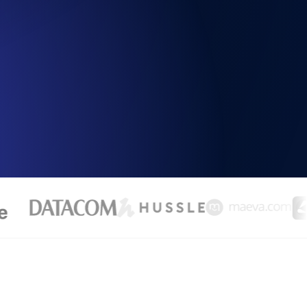
 y funcionalidad de la API
ificados SSL y alertas de caducidad.
ación de registros y alertas. Gratis para
S y MCP