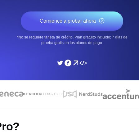
miento de su sitio web.
Monitorear la velocidad
Comience a probar ahora
SSL Monitoring
*No se requiere tarjeta de crédito. Plan gratuito incluido; 7 días de
 APIs. Gratis para empezar.
Checks automáticos de cert
prueba gratis en los planes de pago.
Gratis para empezar.
DNS Monitoring
 y tareas programadas. Gratis
DNS monitoring con comprob
empezar.
Monitoring as Code
xión, desde 26 regiones.
Monitores como YAML, J
Pro?