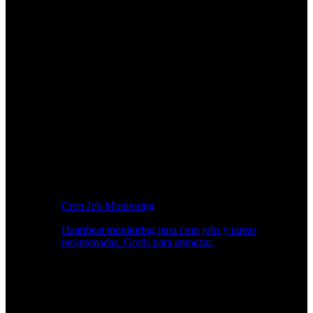
Cron Job Monitoring
Heartbeat monitoring para cron jobs y tareas
programadas. Gratis para empezar.