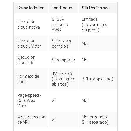
Característica
LoadFocus
Silk Performer
Sí. 26+
Limitada
Ejecución
regiones
(mayormente
cloud-nativa
AWS
on-prem)
Ejecución
Sí, .jmx sin
No
cloud JMeter
cambios
Ejecución
Sí, scripts .js
No
cloud k6
JMeter / k6
Formato de
(estándares
BDL (propietario)
script
abiertos)
Page-speed /
Core Web
Sí
No
Vitals
Monitorización
No (producto
Sí
de API
Silk separado)